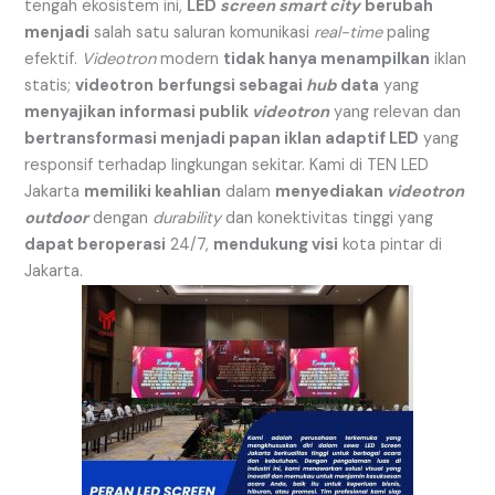
tengah ekosistem ini,
LED
screen smart city
berubah
menjadi
salah satu saluran komunikasi
real-time
paling
efektif.
Videotron
modern
tidak hanya menampilkan
iklan
statis;
videotron
berfungsi sebagai
hub
data
yang
menyajikan informasi publik
videotron
yang relevan dan
bertransformasi menjadi papan iklan adaptif LED
yang
responsif terhadap lingkungan sekitar. Kami di TEN LED
Jakarta
memiliki keahlian
dalam
menyediakan
videotron
outdoor
dengan
durability
dan konektivitas tinggi yang
dapat beroperasi
24/7,
mendukung visi
kota pintar di
Jakarta.