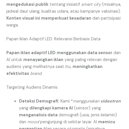
mengedukasi publik
tentang inisiatif
smart city
(misalnya,
jadwal daur ulang, kualitas udara, atau kampanye vaksinasi).
Konten visual ini
memperkuat kesadaran
dan partisipasi
warga.
Papan Iklan Adaptif LED: Relevansi Berbasis Data
Papan iklan adaptif LED
menggunakan data sensor
dan
AI untuk
menayangkan iklan
yang paling relevan dengan
audiens yang melihatnya saat itu,
meningkatkan
efektivitas
brand
.
Targeting Audiens Dinamis
Deteksi Demografi:
Kami *
menggunakan
videotron
yang
dilengkapi kamera AI
(sensor) yang
menganalisis data
demografi (usia, jenis kelamin)
dan
mood
pengunjung di sekitar layar. AI
memicu
pergantian
iklan secara otomatis (misalnya,