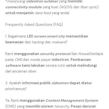
*
merancang
videotron outdoor
yang
memiliki
connectivity module
yang kuat (4G/5G dan
fiber optic
)
untuk menjamin
data feed
yang andal.
Frequently Asked Questions (FAQ)
1. Bagaimana
LED
screen smart city
memastikan
keamanan
dari
hacking
dan
malware
?
Kami
menggunakan
security protocol
dan
firewall
berlapis
pada
CMS
dan
media player
videotron
.
Pembaruan
software
kami lakukan
secara rutin
untuk melindungi
dari ancaman siber.
2. Apakah
informasi publik
videotron
dapat diatur
prioritasnya?
Ya. Kami
menggunakan
Content Management System
(CMS) yang
memiliki sistem
hierarchy
.
Pesan darurat