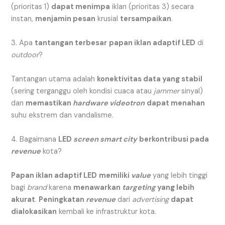
(prioritas 1)
dapat menimpa
iklan (prioritas 3) secara
instan,
menjamin pesan
krusial
tersampaikan
.
3. Apa
tantangan terbesar
papan iklan adaptif LED
di
outdoor
?
Tantangan utama adalah
konektivitas data yang stabil
(sering terganggu oleh kondisi cuaca atau
jammer
sinyal)
dan
memastikan
hardware
videotron
dapat menahan
suhu ekstrem dan vandalisme.
4. Bagaimana
LED
screen smart city
berkontribusi pada
revenue
kota?
Papan iklan adaptif LED
memiliki
value
yang lebih tinggi
bagi
brand
karena
menawarkan
targeting
yang lebih
akurat
.
Peningkatan
revenue
dari
advertising
dapat
dialokasikan
kembali ke infrastruktur kota.