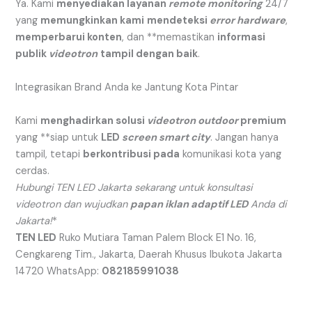
Ya. Kami
menyediakan layanan
remote monitoring
24/7
yang
memungkinkan kami
mendeteksi
error
hardware
,
memperbarui konten
, dan **memastikan
informasi
publik
videotron
tampil dengan baik
.
Integrasikan Brand Anda ke Jantung Kota Pintar
Kami
menghadirkan solusi
videotron
outdoor
premium
yang **siap untuk
LED
screen smart city
. Jangan hanya
tampil, tetapi
berkontribusi pada
komunikasi kota yang
cerdas.
Hubungi TEN LED Jakarta sekarang untuk konsultasi
videotron dan wujudkan
papan iklan adaptif LED
Anda di
Jakarta!
*
TEN LED
Ruko Mutiara Taman Palem Block E1 No. 16,
Cengkareng Tim., Jakarta, Daerah Khusus Ibukota Jakarta
14720 WhatsApp:
082185991038