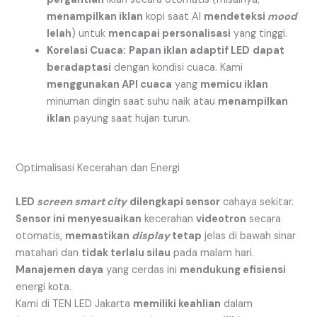
menampilkan iklan
kopi saat AI
mendeteksi
mood
lelah
) untuk
mencapai personalisasi
yang tinggi.
Korelasi Cuaca:
Papan iklan adaptif LED
dapat
beradaptasi
dengan kondisi cuaca. Kami
menggunakan API cuaca
yang
memicu iklan
minuman dingin saat suhu naik atau
menampilkan
iklan
payung saat hujan turun.
Optimalisasi Kecerahan dan Energi
LED
screen smart city
dilengkapi sensor
cahaya sekitar.
Sensor ini menyesuaikan
kecerahan
videotron
secara
otomatis,
memastikan
display
tetap
jelas di bawah sinar
matahari dan
tidak terlalu silau
pada malam hari.
Manajemen daya
yang cerdas ini
mendukung efisiensi
energi kota.
Kami di TEN LED Jakarta
memiliki keahlian
dalam