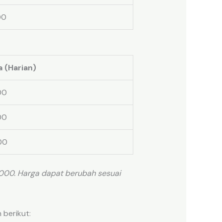
00
 (Harian)
00
00
00
.000. Harga dapat berubah sesuai
 berikut: