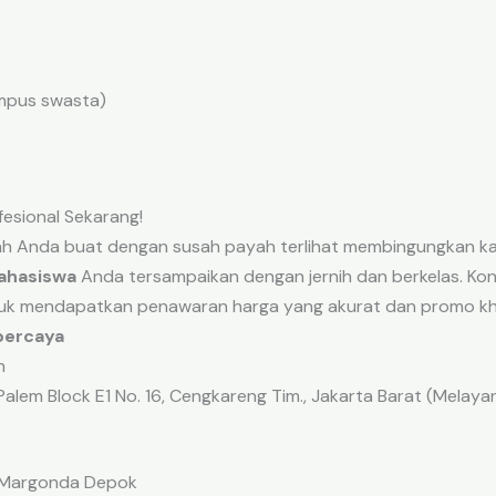
mpus swasta)
esional Sekarang!
lah Anda buat dengan susah payah terlihat membingungkan kar
ahasiswa
Anda tersampaikan dengan jernih dan berkelas. Ko
tuk mendapatkan penawaran harga yang akurat dan promo k
rpercaya
m
lem Block E1 No. 16, Cengkareng Tim., Jakarta Barat (Melaya
n Margonda Depok