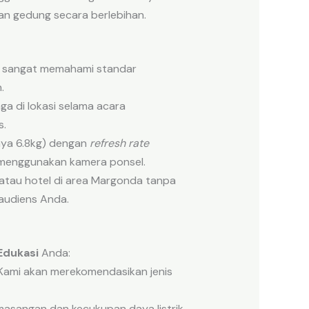
an gedung secara berlebihan.
i sangat memahami standar
.
aga di lokasi selama acara
s.
nya 6.8kg) dengan
refresh rate
g menggunakan kamera ponsel.
atau hotel di area Margonda tanpa
audiens Anda.
Edukasi
Anda:
 Kami akan merekomendasikan jenis
asangan dan kecukupan daya listrik.