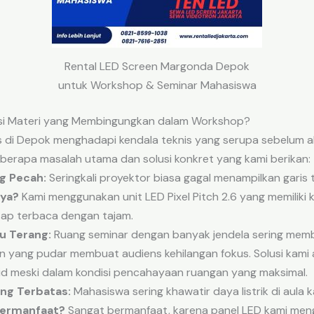
Rental LED Screen Margonda Depok
untuk Workshop & Seminar Mahasiswa
asi Materi yang Membingungkan dalam Workshop?
 di Depok menghadapi kendala teknis yang serupa sebelum 
beberapa masalah utama dan solusi konkret yang kami berikan:
g Pecah:
Seringkali proyektor biasa gagal menampilkan garis t
nya?
Kami menggunakan unit LED Pixel Pitch 2.6 yang memiliki k
etap terbaca dengan tajam.
u Terang:
Ruang seminar dengan banyak jendela sering membu
n yang pudar membuat audiens kehilangan fokus. Solusi kami 
d meski dalam kondisi pencahayaan ruangan yang maksimal.
ang Terbatas:
Mahasiswa sering khawatir daya listrik di aula
bermanfaat?
Sangat bermanfaat, karena panel LED kami men