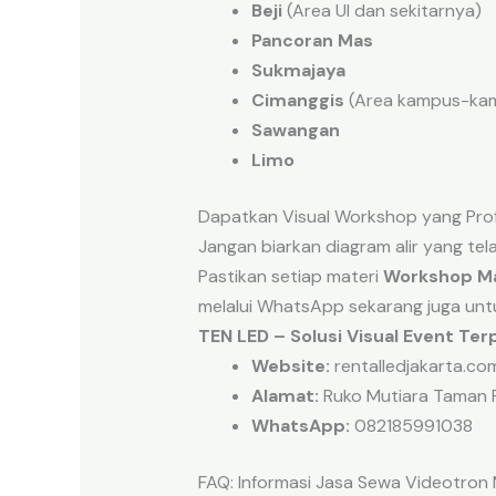
Beji
(Area UI dan sekitarnya)
Pancoran Mas
Sukmajaya
Cimanggis
(Area kampus-ka
Sawangan
Limo
Dapatkan Visual Workshop yang Prof
Jangan biarkan diagram alir yang te
Pastikan setiap materi
Workshop M
melalui WhatsApp sekarang juga un
TEN LED – Solusi Visual Event Te
Website:
rentalledjakarta.co
Alamat:
Ruko Mutiara Taman Pa
WhatsApp:
082185991038
FAQ: Informasi Jasa Sewa Videotro