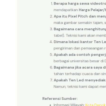
Berapa harga sewa videotr
mendapatkan
Harga Pelajar
Apa itu Pixel Pitch dan men
maka gambar semakin tajam, s
Bagaimana cara menghitung 
tabel). Teknisi kami akan mem
Dimana lokasi kantor Ten L
pengiriman dan pemasangan ru
Apakah ada contoh penger
berbagai universitas besar di 
Bagaimana jika acara saya d
tahan terhadap cuaca dan sin
Apakah Ten Led menyediaka
Namun, teknisi kami dapat mem
Referensi Sumber:
Informasi Wilayah:
Kota Depok 