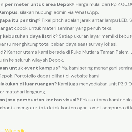
on per meter untuk area Depok?
Harga mulai dari Rp 400.0
/Kampus
, silakan hubungi admin via WhatsApp.
gapa itu penting?
Pixel pitch adalah jarak antar lampu LED. S
angat cocok untuk materi seminar yang penuh teks.
kebutuhan daya listrik?
Setiap ukuran layar memiliki kebu
bantu menghitung total beban daya saat survey lokasi.
ed?
Kantor utama kami berada di Ruko Mutiara Taman Palem, 
tin ke seluruh wilayah Depok.
jaan untuk event kampus?
Ya, kami sering menangani semina
Depok. Portofolio dapat dilihat di website kami.
ilakukan di luar ruangan?
Kami juga menyediakan unit P3.9 
ar matahari langsung.
n jasa pembuatan konten visual?
Fokus utama kami adala
bantu mengatur tata letak konten agar tampil sempurna di l
– Wikipedia