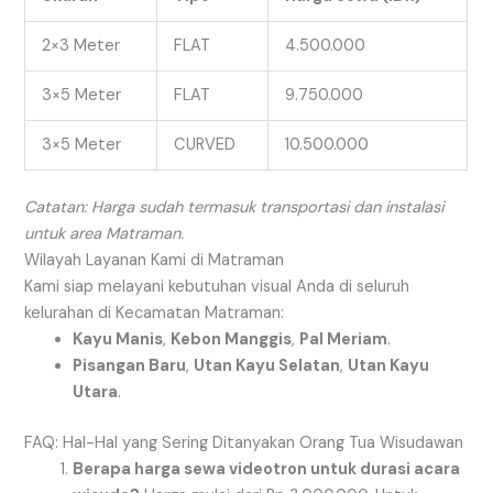
2×3 Meter
FLAT
4.500.000
3×5 Meter
FLAT
9.750.000
3×5 Meter
CURVED
10.500.000
Catatan: Harga sudah termasuk transportasi dan instalasi
untuk area Matraman.
Wilayah Layanan Kami di Matraman
Kami siap melayani kebutuhan visual Anda di seluruh
kelurahan di Kecamatan Matraman:
Kayu Manis
,
Kebon Manggis
,
Pal Meriam
.
Pisangan Baru
,
Utan Kayu Selatan
,
Utan Kayu
Utara
.
FAQ: Hal-Hal yang Sering Ditanyakan Orang Tua Wisudawan
Berapa harga sewa videotron untuk durasi acara