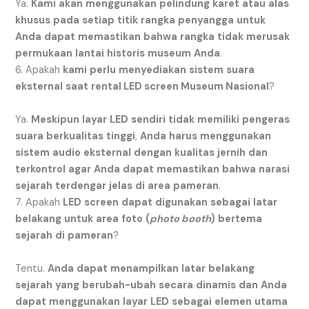
Ya.
Kami
akan
menggunakan
pelindung
karet
atau
alas
khusus
pada
setiap
titik
rangka
penyangga
untuk
Anda
dapat
memastikan
bahwa
rangka
tidak
merusak
permukaan
lantai
historis
museum
Anda
.
6. Apakah
kami
perlu
menyediakan
sistem
suara
eksternal
saat
rental LED screen Museum Nasional
?
Ya.
Meskipun
layar
LED
sendiri
tidak
memiliki
pengeras
suara
berkualitas
tinggi
,
Anda
harus
menggunakan
sistem
audio
eksternal
dengan
kualitas
jernih
dan
terkontrol
agar
Anda
dapat
memastikan
bahwa
narasi
sejarah
terdengar
jelas
di
area
pameran
.
7. Apakah
LED
screen
dapat
digunakan
sebagai
latar
belakang
untuk
area
foto
(
photo booth
)
bertema
sejarah
di
pameran
?
Tentu.
Anda
dapat
menampilkan
latar
belakang
sejarah
yang
berubah-ubah
secara
dinamis
dan
Anda
dapat
menggunakan
layar
LED
sebagai
elemen
utama