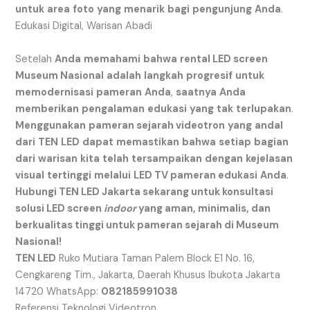
untuk
area
foto
yang
menarik
bagi
pengunjung
Anda
.
Edukasi Digital, Warisan Abadi
Setelah
Anda
memahami
bahwa
rental LED screen
Museum Nasional
adalah
langkah
progresif
untuk
memodernisasi
pameran
Anda
,
saatnya
Anda
memberikan
pengalaman
edukasi
yang
tak
terlupakan
.
Menggunakan
pameran sejarah videotron
yang
andal
dari
TEN
LED
dapat
memastikan
bahwa
setiap
bagian
dari
warisan
kita
telah
tersampaikan
dengan
kejelasan
visual
tertinggi
melalui
LED TV pameran edukasi
Anda
.
Hubungi TEN LED Jakarta sekarang untuk konsultasi
solusi LED screen
indoor
yang aman, minimalis, dan
berkualitas tinggi untuk pameran sejarah di Museum
Nasional!
TEN LED
Ruko Mutiara Taman Palem Block E1 No. 16,
Cengkareng Tim., Jakarta, Daerah Khusus Ibukota Jakarta
14720 WhatsApp:
082185991038
Referensi Teknologi Videotron