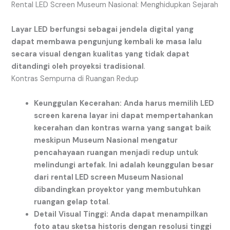
Rental LED Screen Museum Nasional: Menghidupkan Sejarah
Layar
LED
berfungsi
sebagai
jendela
digital
yang
dapat
membawa
pengunjung
kembali
ke
masa
lalu
secara
visual
dengan
kualitas
yang
tidak
dapat
ditandingi
oleh
proyeksi
tradisional
.
Kontras Sempurna di Ruangan Redup
Keunggulan
Kecerahan:
Anda
harus
memilih
LED
screen
karena
layar
ini
dapat
mempertahankan
kecerahan
dan
kontras
warna
yang
sangat
baik
meskipun
Museum
Nasional
mengatur
pencahayaan
ruangan
menjadi
redup
untuk
melindungi
artefak
.
Ini
adalah
keunggulan
besar
dari
rental LED screen Museum Nasional
dibandingkan
proyektor
yang
membutuhkan
ruangan
gelap
total
.
Detail
Visual
Tinggi:
Anda
dapat
menampilkan
foto
atau
sketsa
historis
dengan
resolusi
tinggi