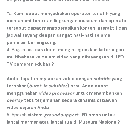
Ya.
Kami
dapat
menyediakan
operator
terlatih
yang
memahami
tuntutan
lingkungan
museum
dan
operator
tersebut
dapat
mengoperasikan
konten
interaktif
dan
jadwal
tayang
dengan
sangat
hati-hati
selama
pameran
berlangsung
.
4. Bagaimana
cara
kami
mengintegrasikan
keterangan
multibahasa
ke
dalam
video
yang
ditayangkan
di
LED
TV pameran edukasi
?
Anda
dapat
menyiapkan
video
dengan
subtitle
yang
terbakar
(
burnt-in subtitles
)
atau
Anda
dapat
menggunakan
video processor
untuk
menambahkan
overlay
teks
terjemahan
secara
dinamis
di
bawah
video
sejarah
Anda
.
5. Apakah
sistem
ground support
LED
aman
untuk
lantai
marmer
atau
lantai
tua
di
Museum
Nasional
?