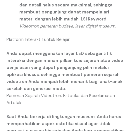
dan
detail
halus
secara
maksimal
,
sehingga
membuat
pengunjung
dapat
mempelajari
materi
dengan
lebih
mudah
.
LSI Keyword:
Videotron pameran budaya
,
layar digital museum
.
Platform Interaktif untuk Belajar
Anda
dapat
menggunakan
layar
LED
sebagai
titik
interaksi
dengan
menampilkan
kuis
sejarah
atau
video
penjelasan
yang
dapat
pengunjung
pilih
melalui
aplikasi
khusus
,
sehingga
membuat
pameran sejarah
videotron
Anda
menjadi
lebih
menarik
bagi
anak-anak
sekolah
dan
generasi
muda
.
Pameran Sejarah Videotron: Estetika dan Keselamatan
Artefak
Saat
Anda
bekerja
di
lingkungan
museum
,
Anda
harus
memperhatikan
aspek
estetika
visual
agar
tidak
merusak
suasana
historis
dan
Anda
harus
memastikan