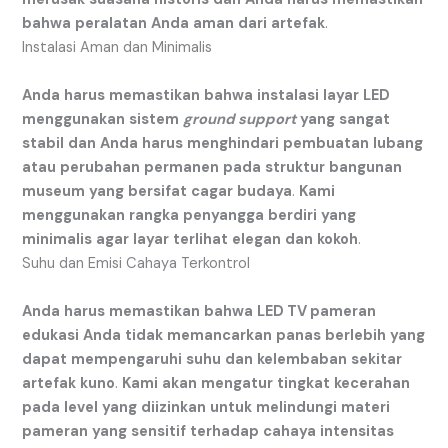
bahwa
peralatan
Anda
aman
dari
artefak
.
Instalasi Aman dan Minimalis
Anda
harus
memastikan
bahwa
instalasi
layar
LED
menggunakan
sistem
ground support
yang
sangat
stabil
dan
Anda
harus
menghindari
pembuatan
lubang
atau
perubahan
permanen
pada
struktur
bangunan
museum
yang
bersifat
cagar
budaya
.
Kami
menggunakan
rangka
penyangga
berdiri
yang
minimalis
agar
layar
terlihat
elegan
dan
kokoh
.
Suhu dan Emisi Cahaya Terkontrol
Anda
harus
memastikan
bahwa
LED TV pameran
edukasi
Anda
tidak
memancarkan
panas
berlebih
yang
dapat
mempengaruhi
suhu
dan
kelembaban
sekitar
artefak
kuno
.
Kami
akan
mengatur
tingkat
kecerahan
pada
level
yang
diizinkan
untuk
melindungi
materi
pameran
yang
sensitif
terhadap
cahaya
intensitas