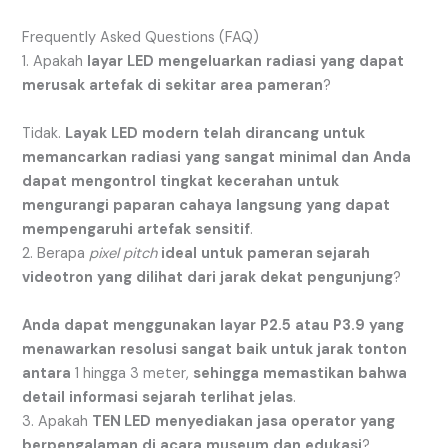
Frequently Asked Questions (FAQ)
1. Apakah
layar
LED
mengeluarkan
radiasi
yang
dapat
merusak
artefak
di
sekitar
area
pameran
?
Tidak.
Layak
LED
modern
telah
dirancang
untuk
memancarkan
radiasi
yang
sangat
minimal
dan
Anda
dapat
mengontrol
tingkat
kecerahan
untuk
mengurangi
paparan
cahaya
langsung
yang
dapat
mempengaruhi
artefak
sensitif
.
2. Berapa
pixel pitch
ideal
untuk
pameran sejarah
videotron
yang
dilihat
dari
jarak
dekat
pengunjung
?
Anda
dapat
menggunakan
layar
P2.5
atau
P3.9
yang
menawarkan
resolusi
sangat
baik
untuk
jarak
tonton
antara
1
hingga
3
meter
,
sehingga
memastikan
bahwa
detail
informasi
sejarah
terlihat
jelas
.
3. Apakah
TEN LED
menyediakan
jasa
operator
yang
berpengalaman
di
acara
museum
dan
edukasi
?