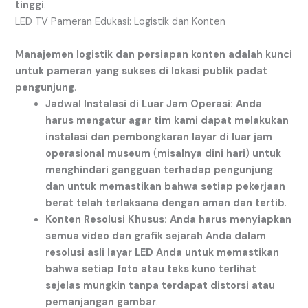
tinggi
.
LED TV Pameran Edukasi: Logistik dan Konten
Manajemen
logistik
dan
persiapan
konten
adalah
kunci
untuk
pameran
yang
sukses
di
lokasi
publik
padat
pengunjung
.
Jadwal
Instalasi
di
Luar
Jam
Operasi:
Anda
harus
mengatur
agar
tim
kami
dapat
melakukan
instalasi
dan
pembongkaran
layar
di
luar
jam
operasional
museum
(
misalnya
dini
hari
)
untuk
menghindari
gangguan
terhadap
pengunjung
dan
untuk
memastikan
bahwa
setiap
pekerjaan
berat
telah
terlaksana
dengan
aman
dan
tertib
.
Konten
Resolusi
Khusus:
Anda
harus
menyiapkan
semua
video
dan
grafik
sejarah
Anda
dalam
resolusi
asli
layar
LED
Anda
untuk
memastikan
bahwa
setiap
foto
atau
teks
kuno
terlihat
sejelas
mungkin
tanpa
terdapat
distorsi
atau
pemanjangan
gambar
.