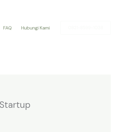
FAQ
Hubungi Kami
0821-8599-1038
 Startup