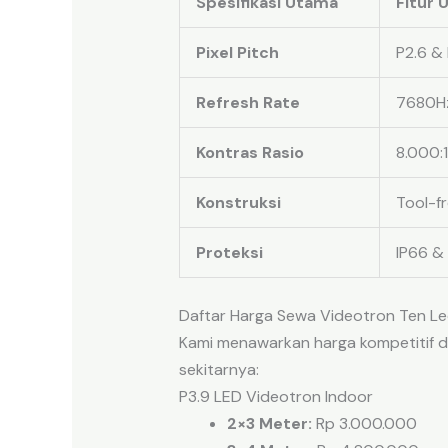
Spesifikasi Utama
Fitur 
Pixel Pitch
P2.6 & 
Refresh Rate
7680Hz 
Kontras Rasio
8.000:1
Konstruksi
Tool-f
Proteksi
IP66 &
Daftar Harga Sewa Videotron Ten Le
Kami menawarkan harga kompetitif de
sekitarnya:
P3.9 LED Videotron Indoor
2×3 Meter:
Rp 3.000.000