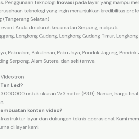
ns. Penggunaan teknologi
Inovasi
pada layar yang mampu mela
rusahaan teknologi yang ingin menunjukkan kredibilitas profe
g (Tangerang Selatan)
event Anda di seluruh kecamatan Serpong, meliputi:
lenggang, Lengkong Gudang, Lengkong Gudang Timur, Lengkon
a, Pakualam, Pakulonan, Paku Jaya, Pondok Jagung, Pondok 
ing Serpong, Alam Sutera, dan sekitarnya.
 Videotron
i Ten Led?
 3.000.000 untuk ukuran 2×3 meter (P3.9). Namun, harga final 
n.
 pembuatan konten video?
frastruktur layar dan dukungan teknis operasional. Kami me
rna di layar kami.