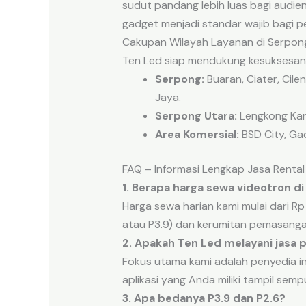
sudut pandang lebih luas bagi audie
gadget menjadi standar wajib bagi pe
Cakupan Wilayah Layanan di Serpon
Ten Led siap mendukung kesuksesan 
Serpong:
Buaran, Ciater, Ci
Jaya.
Serpong Utara:
Lengkong Kary
Area Komersial:
BSD City, Gad
FAQ – Informasi Lengkap Jasa Rental
1. Berapa harga sewa videotron d
Harga sewa harian kami mulai dari Rp
atau P3.9) dan kerumitan pemasanga
2. Apakah Ten Led melayani jasa
Fokus utama kami adalah penyedia in
aplikasi yang Anda miliki tampil sempu
3. Apa bedanya P3.9 dan P2.6?