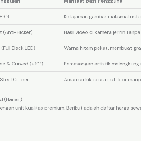
Unggulan
Manfaat Bagi Pengguna
P3.9
Ketajaman gambar maksimal untuk
(Anti-Flicker)
Hasil video di kamera jernih tanpa
 (Full Black LED)
Warna hitam pekat, membuat grafis
ree & Curved (±10°)
Pemasangan artistik melengkung u
 Steel Corner
Aman untuk acara outdoor maupu
d (Harian)
ngan unit kualitas premium. Berikut adalah daftar harga se