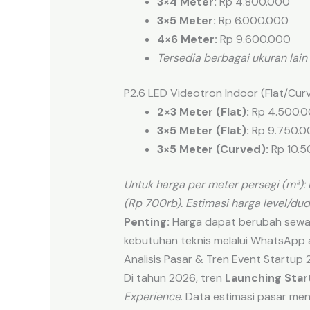
3×4 Meter:
Rp 4.800.000
3×5 Meter:
Rp 6.000.000
4×6 Meter:
Rp 9.600.000
Tersedia berbagai ukuran lain
P2.6 LED Videotron Indoor (Flat/Cur
2×3 Meter (Flat):
Rp 4.500.
3×5 Meter (Flat):
Rp 9.750.0
3×5 Meter (Curved):
Rp 10.5
Untuk harga per meter persegi (m²): 
(Rp 700rb). Estimasi harga level/du
Penting:
Harga dapat berubah sewak
kebutuhan teknis melalui WhatsApp
Analisis Pasar & Tren Event Startup
Di tahun 2026, tren
Launching Star
Experience
. Data estimasi pasar me