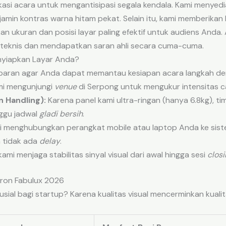
kasi acara untuk mengantisipasi segala kendala. Kami menyedi
amin kontras warna hitam pekat. Selain itu, kami memberikan
n ukuran dan posisi layar paling efektif untuk audiens Anda.
teknis dan mendapatkan saran ahli secara cuma-cuma.
nyiapkan Layar Anda?
paran agar Anda dapat memantau kesiapan acara langkah dem
i mengunjungi
venue
di Serpong untuk mengukur intensitas ca
n Handling):
Karena panel kami ultra-ringan (hanya 6.8kg), 
ggu jadwal
gladi bersih
.
 menghubungkan perangkat mobile atau laptop Anda ke sist
n tidak ada
delay
.
kami menjaga stabilitas sinyal visual dari awal hingga sesi
closi
tron Fabulux 2026
usial bagi startup? Karena kualitas visual mencerminkan kuali