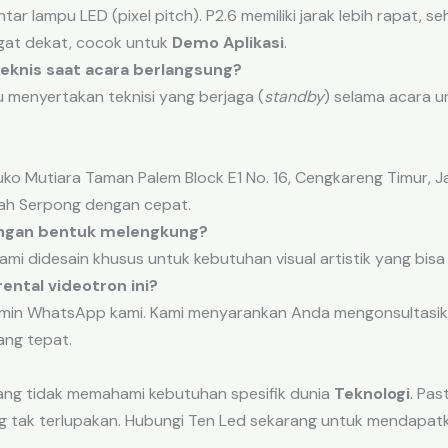
r lampu LED (pixel pitch). P2.6 memiliki jarak lebih rapat, se
gat dekat, cocok untuk
Demo Aplikasi
.
 teknis saat acara berlangsung?
lu menyertakan teknisi yang berjaga (
standby
) selama acara 
ko Mutiara Taman Palem Block E1 No. 16, Cengkareng Timur, Jak
ah Serpong dengan cepat.
engan bentuk melengkung?
kami didesain khusus untuk kebutuhan visual artistik yang bis
ental videotron ini?
min WhatsApp kami. Kami menyarankan Anda mengonsultasik
ang tepat.
yang tidak memahami kebutuhan spesifik dunia
Teknologi
. Pas
ng tak terlupakan. Hubungi Ten Led sekarang untuk mendapatk