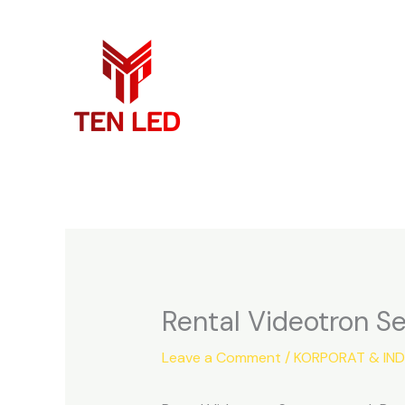
Skip
to
content
Rental Videotron S
Leave a Comment
/
KORPORAT & IN