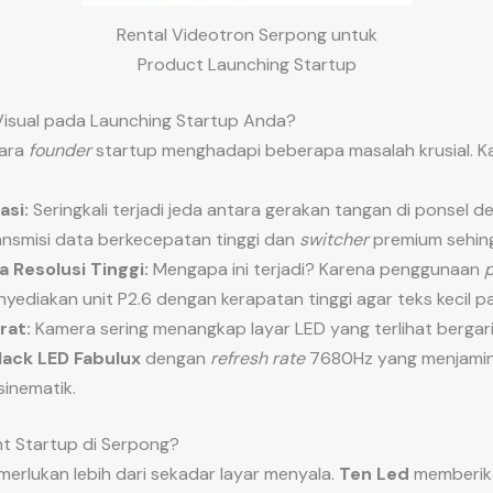
Rental Videotron Serpong untuk
Product Launching Startup
isual pada Launching Startup Anda?
para
founder
startup menghadapi beberapa masalah krusial. K
asi:
Seringkali terjadi jeda antara gerakan tangan di ponsel de
ansmisi data berkecepatan tinggi dan
switcher
premium sehin
 Resolusi Tinggi:
Mengapa ini terjadi? Karena penggunaan
p
yediakan unit P2.6 dengan kerapatan tinggi agar teks kecil pa
rat:
Kamera sering menangkap layar LED yang terlihat bergari
Black LED Fabulux
dengan
refresh rate
7680Hz yang menjamin 
sinematik.
t Startup di Serpong?
rlukan lebih dari sekadar layar menyala.
Ten Led
memberikan