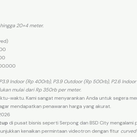
 hingga 20×4 meter.
ved)
000
00
00.000
P3.9 Indoor (Rp 400rb), P3.9 Outdoor (Rp 500rb), P2.6 Indoor
dukan mulai dari Rp 350rb per meter.
tu-waktu. Kami sangat menyarankan Anda untuk segera men
 agar mendapatkan penawaran harga yang akurat.
 2026
tup
di pusat bisnis seperti Serpong dan BSD City mengalami 
nunjukkan kenaikan permintaan videotron dengan fitur
curved