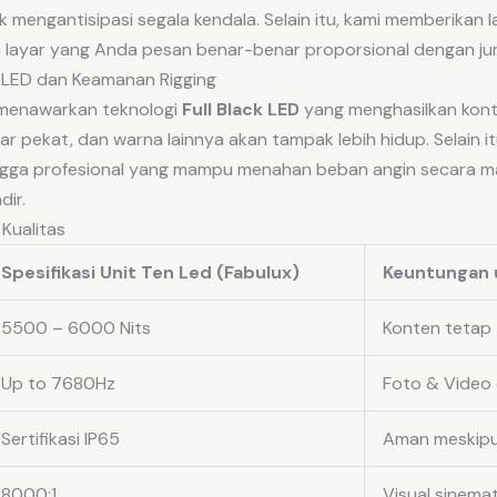
 mengantisipasi segala kendala. Selain itu, kami memberikan la
 layar yang Anda pesan benar-benar proporsional dengan ju
k LED dan Keamanan Rigging
 menawarkan teknologi
Full Black LED
yang menghasilkan kontra
r pekat, dan warna lainnya akan tampak lebih hidup. Selain i
ngga profesional yang mampu menahan beban angin secara m
ir.
 Kualitas
Spesifikasi Unit Ten Led (Fabulux)
Keuntungan 
5500 – 6000 Nits
Konten tetap t
Up to 7680Hz
Foto & Video 
Sertifikasi IP65
Aman meskipu
8000:1
Visual sinemat