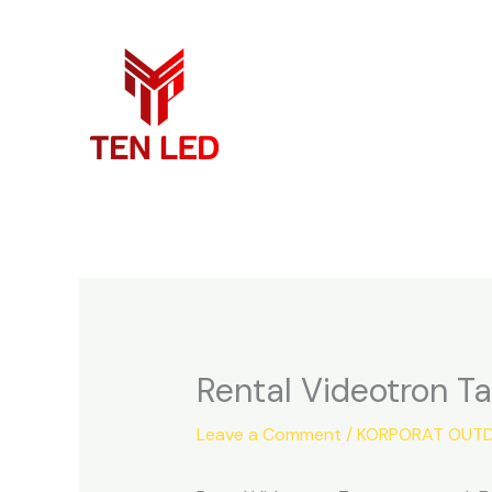
Skip
to
content
Rental Videotron T
Leave a Comment
/
KORPORAT OUTD