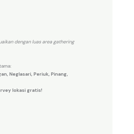
aikan dengan luas area gathering
tama:
n, Neglasari, Periuk, Pinang,
vey lokasi gratis!
.