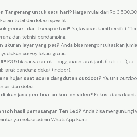
n Tangerang untuk satu hari?
Harga mulai dari Rp 3.500.0
uran total dan lokasi spesifik.
uk genset dan transportasi?
Ya, layanan kami bersifat “T
erang dan teknisi pendamping.
 ukuran layar yang pas?
Anda bisa mengonsultasikan jumlah
ediakan survey lokasi gratis.
.6?
P3.9 biasanya untuk penggunaan jarak jauh (outdoor), sed
uk jarak pandang dekat (indoor).
kena hujan saat acara dangdutan outdoor?
Ya, unit outdoo
 air dan debu.
diakan jasa pembuatan konten video?
Fokus utama kami 
contoh hasil pemasangan Ten Led?
Anda bisa mengunjungi w
mintanya melalui admin WhatsApp kami.