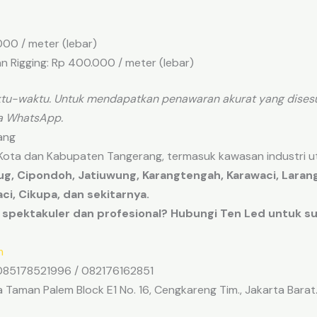
00 / meter (lebar)
 Rigging: Rp 400.000 / meter (lebar)
tu-waktu. Untuk mendapatkan penawaran akurat yang disesu
ia WhatsApp.
ang
 Kota dan Kabupaten Tangerang, termasuk kawasan industri u
g, Cipondoh, Jatiuwung, Karangtengah, Karawaci, Laranga
i, Cikupa, dan sekitarnya.
 spektakuler dan profesional? Hubungi Ten Led untuk sur
m
085178521996 / 082176162851
Taman Palem Block E1 No. 16, Cengkareng Tim., Jakarta Barat