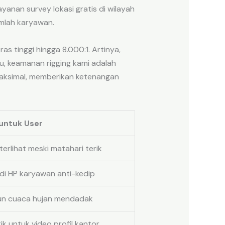
yanan survey lokasi gratis di wilayah
mlah karyawan.
s tinggi hingga 8.000:1. Artinya,
tu, keamanan rigging kami adalah
aksimal, memberikan ketenangan
untuk User
erlihat meski matahari terik
di HP karyawan anti-kedip
n cuaca hujan mendadak
ik untuk video profil kantor