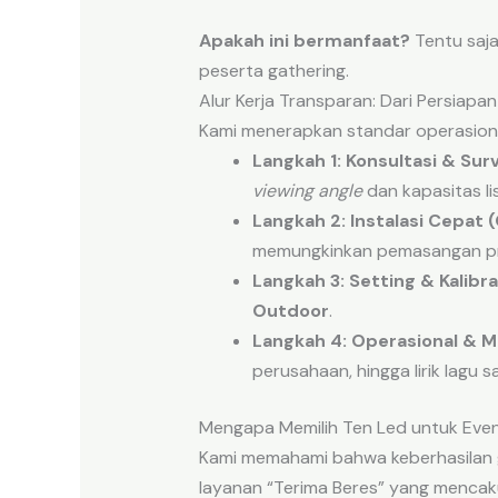
Apakah ini bermanfaat?
Tentu saja
peserta gathering.
Alur Kerja Transparan: Dari Persiapa
Kami menerapkan standar operasional
Langkah 1: Konsultasi & Surv
viewing angle
dan kapasitas lis
Langkah 2: Instalasi Cepat 
memungkinkan pemasangan pre
Langkah 3: Setting & Kalibra
Outdoor
.
Langkah 4: Operasional & M
perusahaan, hingga lirik lagu s
Mengapa Memilih Ten Led untuk Eve
Kami memahami bahwa keberhasilan ga
layanan “Terima Beres” yang mencakup 