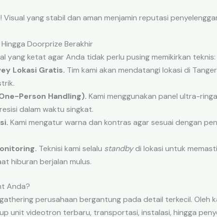
! Visual yang stabil dan aman menjamin reputasi penyelengg
n Hingga Doorprize Berakhir
 yang ketat agar Anda tidak perlu pusing memikirkan teknis:
ey Lokasi Gratis.
Tim kami akan mendatangi lokasi di Tang
trik.
(One-Person Handling).
Kami menggunakan panel ultra-ringan
sisi dalam waktu singkat.
si.
Kami mengatur warna dan kontras agar sesuai dengan pe
onitoring.
Teknisi kami selalu
standby
di lokasi untuk memasti
aat hiburan berjalan mulus.
nt Anda?
thering perusahaan bergantung pada detail terkecil. Oleh k
unit videotron terbaru, transportasi, instalasi, hingga penye