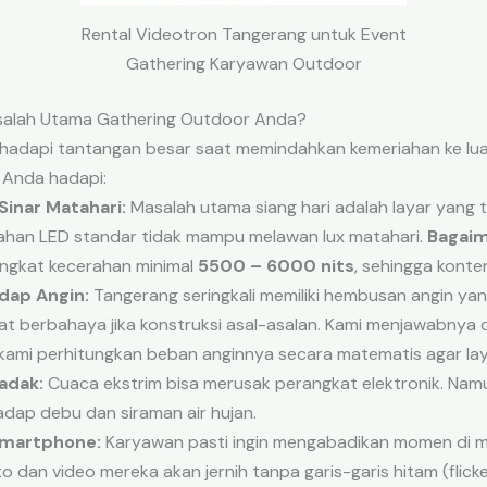
Rental Videotron Tangerang untuk Event
Gathering Karyawan Outdoor
salah Utama Gathering Outdoor Anda?
hadapi tantangan besar saat memindahkan kemeriahan ke luar 
 Anda hadapi:
Sinar Matahari:
Masalah utama siang hari adalah layar yang 
ahan LED standar tidak mampu melawan lux matahari.
Bagaim
ingkat kecerahan minimal
5500 – 6000 nits
, sehingga konte
dap Angin:
Tangerang seringkali memiliki hembusan angin yan
t berbahaya jika konstruksi asal-asalan. Kami menjawabny
ami perhitungkan beban anginnya secara matematis agar lay
adak:
Cuaca ekstrim bisa merusak perangkat elektronik. Namun,
dap debu dan siraman air hujan.
Smartphone:
Karyawan pasti ingin mengabadikan momen di m
oto dan video mereka akan jernih tanpa garis-garis hitam (flicke