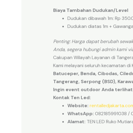
Biaya Tambahan Dudukan/Level
Dudukan dibawah 1m: Rp 350.0
Dudukan diatas 1m + Gawangan
Penting: Harga dapat berubah sewak
Anda, segera hubungi admin kami v
Cakupan Wilayah Layanan di Tanger
Kami melayani seluruh kecamatan di
Batuceper, Benda, Cibodas, Ciledu
Tangerang, Serpong (BSD), Karawac
Ingin event outdoor Anda terlihat
Kontak Ten Led:
Website:
rentalledjakarta.co
WhatsApp:
082185991038 / 
Alamat:
TEN LED Ruko Mutiara 