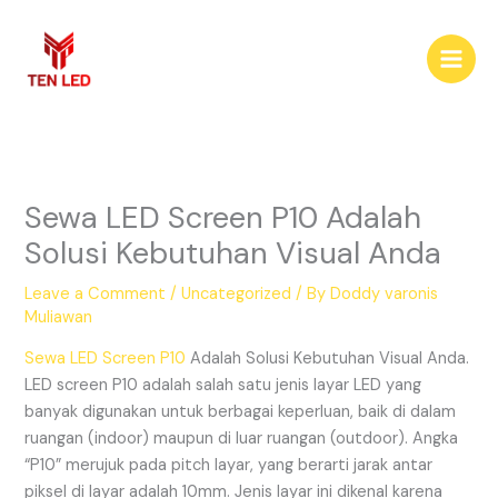
Skip
to
content
Sewa LED Screen P10 Adalah
Solusi Kebutuhan Visual Anda
Leave a Comment
/
Uncategorized
/ By
Doddy varonis
Muliawan
Sewa LED Screen P10
Adalah Solusi Kebutuhan Visual Anda.
LED screen P10 adalah salah satu jenis layar LED yang
banyak digunakan untuk berbagai keperluan, baik di dalam
ruangan (indoor) maupun di luar ruangan (outdoor). Angka
“P10” merujuk pada pitch layar, yang berarti jarak antar
piksel di layar adalah 10mm. Jenis layar ini dikenal karena