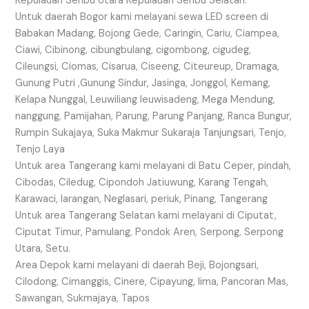
Kepulauan Seribu Utara Kepulauan Seribu Selatan.
Untuk daerah Bogor kami melayani sewa LED screen di
Babakan Madang, Bojong Gede, Caringin, Cariu, Ciampea,
Ciawi, Cibinong, cibungbulang, cigombong, cigudeg,
Cileungsi, Ciomas, Cisarua, Ciseeng, Citeureup, Dramaga,
Gunung Putri ,Gunung Sindur, Jasinga, Jonggol, Kemang,
Kelapa Nunggal, Leuwiliang leuwisadeng, Mega Mendung,
nanggung, Pamijahan, Parung, Parung Panjang, Ranca Bungur,
Rumpin Sukajaya, Suka Makmur Sukaraja Tanjungsari, Tenjo,
Tenjo Laya
Untuk area Tangerang kami melayani di Batu Ceper, pindah,
Cibodas, Ciledug, Cipondoh Jatiuwung, Karang Tengah,
Karawaci, larangan, Neglasari, periuk, Pinang, Tangerang
Untuk area Tangerang Selatan kami melayani di Ciputat,
Ciputat Timur, Pamulang, Pondok Aren, Serpong, Serpong
Utara, Setu.
Area Depok kami melayani di daerah Beji, Bojongsari,
Cilodong, Cimanggis, Cinere, Cipayung, lima, Pancoran Mas,
Sawangan, Sukmajaya, Tapos