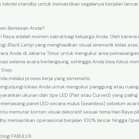
 teknisi standby untuk memastikan segalanya berjalan lanca
men Berkesan Anda?
Raya adalah momen sakral bagi keluarga Anda. Oleh karena i
ogi
Black Lamp
yang menghasilkan visual sinematik kelas atas
ara Anda di Jakarta Timur untuk mengukur area pemasangan sec
lokasi selama acara berlangsung, sehingga Anda bisa fokus m
y Step
 melalui proses kerja yang sistematis:
ngunjungi lokasi Anda untuk mengukur panggung atau ruang
arankan ukuran dan tipe LED (Flat atau Curved) yang paling 
i memasang panel LED secara mulus (seamless) sebelum acara 
u memutar konten visual dekoratif sesuai tema Hari Raya pil
dby memastikan operasional berjalan 100% lancar hingga Open
nologi FABULUX