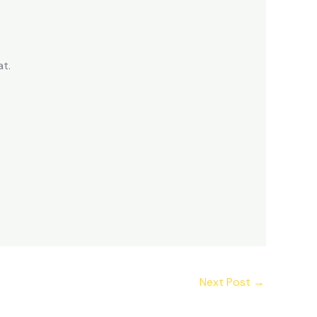
t.
Next Post
→