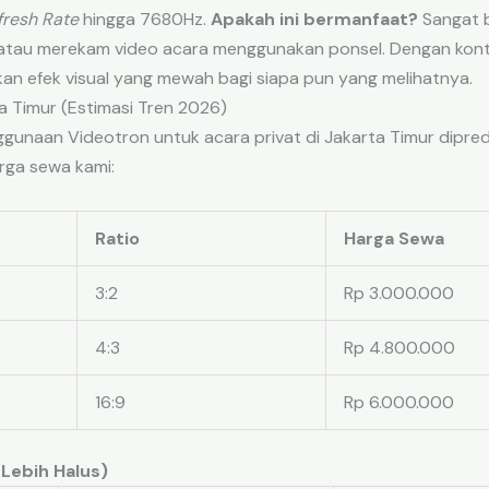
fresh Rate
hingga 7680Hz.
Apakah ini bermanfaat?
Sangat b
tau merekam video acara menggunakan ponsel. Dengan kontra
an efek visual yang mewah bagi siapa pun yang melihatnya.
 Timur (Estimasi Tren 2026)
nggunaan Videotron untuk acara privat di Jakarta Timur dipre
rga sewa kami:
Ratio
Harga Sewa
3:2
Rp 3.000.000
4:3
Rp 4.800.000
16:9
Rp 6.000.000
 Lebih Halus)