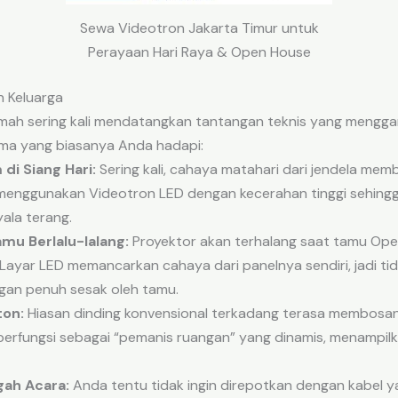
Sewa Videotron Jakarta Timur untuk
Perayaan Hari Raya & Open House
n Keluarga
mah sering kali mendatangkan tantangan teknis yang mengg
ma yang biasanya Anda hadapi:
di Siang Hari:
Sering kali, cahaya matahari dari jendela memb
enggunakan Videotron LED dengan kecerahan tinggi sehingga
ala terang.
mu Berlalu-lalang:
Proyektor akan terhalang saat tamu Open
Layar LED memancarkan cahaya dari panelnya sendiri, jadi t
gan penuh sesak oleh tamu.
ton:
Hiasan dinding konvensional terkadang terasa membosa
 berfungsi sebagai “pemanis ruangan” yang dinamis, menampil
gah Acara:
Anda tentu tidak ingin direpotkan dengan kabel y