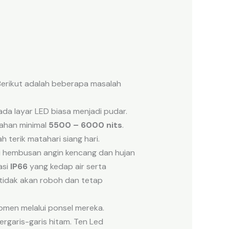
 Berikut adalah beberapa masalah
da layar LED biasa menjadi pudar.
rahan minimal
5500 – 6000 nits
.
h terik matahari siang hari.
ki hembusan angin kencang dan hujan
asi
IP66
yang kedap air serta
 tidak akan roboh dan tetap
men melalui ponsel mereka.
ergaris-garis hitam. Ten Led