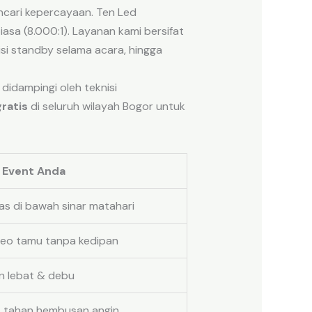
ncari kepercayaan. Ten Led
asa (8.000:1). Layanan kami bersifat
si standby selama acara, hingga
didampingi oleh teknisi
gratis
di seluruh wilayah Bogor untuk
 Event Anda
las di bawah sinar matahari
ideo tamu tanpa kedipan
n lebat & debu
, tahan hembusan angin