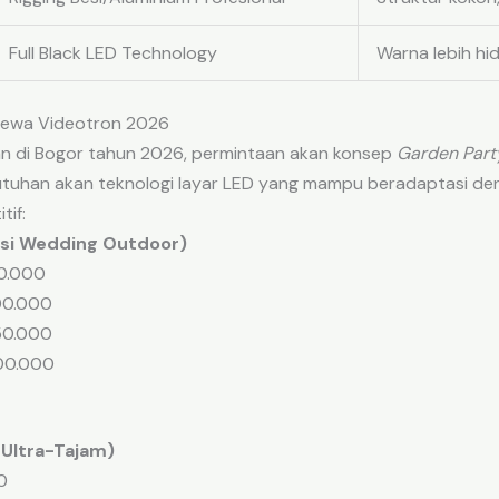
Full Black LED Technology
Warna lebih hi
 Sewa Videotron 2026
han di Bogor tahun 2026, permintaan akan konsep
Garden Part
utuhan akan teknologi layar LED yang mampu beradaptasi den
tif:
usi Wedding Outdoor)
00.000
400.000
750.000
800.000
 Ultra-Tajam)
0