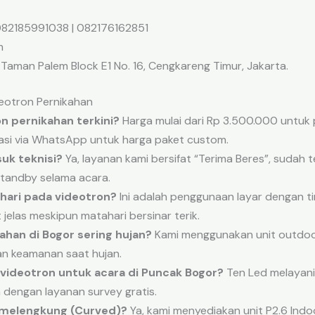
82185991038 | 082176162851
m
aman Palem Block E1 No. 16, Cengkareng Timur, Jakarta.
eotron Pernikahan
n pernikahan terkini?
Harga mulai dari Rp 3.500.000 untuk 
asi via WhatsApp untuk harga paket custom.
uk teknisi?
Ya, layanan kami bersifat “Terima Beres”, sudah
standby selama acara.
ahari pada videotron?
Ini adalah penggunaan layar dengan ti
 jelas meskipun matahari bersinar terik.
kahan di Bogor sering hujan?
Kami menggunakan unit outdoor
an keamanan saat hujan.
videotron untuk acara di Puncak Bogor?
Ten Led melayani
a dengan layanan survey gratis.
 melengkung (Curved)?
Ya, kami menyediakan unit P2.6 Ind