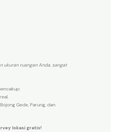
n ukuran ruangan Anda, sangat
mencakup:
eal.
 Bojong Gede, Parung, dan
vey lokasi gratis!