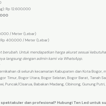
0
g): Rp 12.600.000
0.000
0.000 / Meter (Lebar)
g: Rp 400.000 / Meter (Lebar)
t berubah. Untuk mendapatkan harga akurat sesuai kebutuha
nya langsung dengan admin kami via WhatsApp.
r
pernikahan di seluruh kecamatan Kabupaten dan Kota Bogor, 
or Timur, Bogor Utara, Bogor Selatan, Bogor Barat, Tanah Sar
awi, Puncak/Cisarua, Babakan Madang, Cibinong, Gunung Putri,
 spektakuler dan profesional? Hubungi Ten Led untuk sur