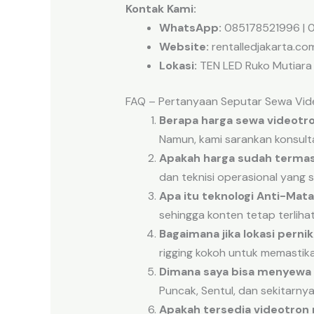
Kontak Kami:
WhatsApp:
085178521996 | 0
Website:
rentalledjakarta.co
Lokasi:
TEN LED Ruko Mutiara T
FAQ – Pertanyaan Seputar Sewa Vid
Berapa harga sewa videotro
Namun, kami sarankan konsult
Apakah harga sudah termas
dan teknisi operasional yang 
Apa itu teknologi Anti-Mat
sehingga konten tetap terlihat
Bagaimana jika lokasi perni
rigging kokoh untuk memastik
Dimana saya bisa menyewa 
Puncak, Sentul, dan sekitarny
Apakah tersedia videotron