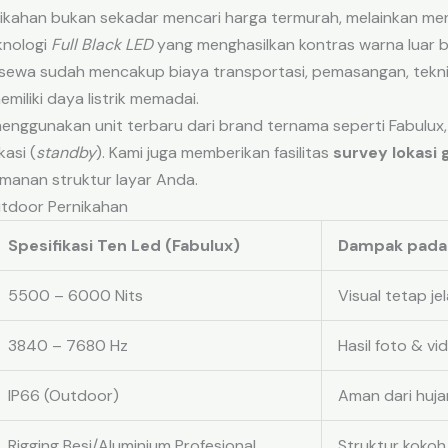
nikahan bukan sekadar mencari harga termurah, melainkan me
knologi
Full Black LED
yang menghasilkan kontras warna luar bi
a sewa sudah mencakup biaya transportasi, pemasangan, tekni
emiliki daya listrik memadai.
nggunakan unit terbaru dari brand ternama seperti Fabulux, 
asi (
standby
). Kami juga memberikan fasilitas
survey lokasi 
amanan struktur layar Anda.
utdoor Pernikahan
Spesifikasi Ten Led (Fabulux)
Dampak pada
5500 – 6000 Nits
Visual tetap je
3840 – 7680 Hz
Hasil foto & v
IP66 (Outdoor)
Aman dari huja
Rigging Besi/Aluminium Profesional
Struktur kokoh