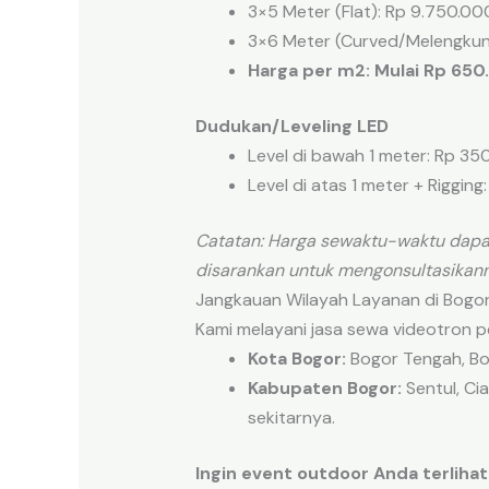
3×5 Meter (Flat): Rp 9.750.00
3×6 Meter (Curved/Melengkun
Harga per m2: Mulai Rp 65
Dudukan/Leveling LED
Level di bawah 1 meter: Rp 35
Level di atas 1 meter + Riggin
Catatan: Harga sewaktu-waktu dapa
disarankan untuk mengonsultasikan
Jangkauan Wilayah Layanan di Bogo
Kami melayani jasa sewa videotron 
Kota Bogor:
Bogor Tengah, Bog
Kabupaten Bogor:
Sentul, Ci
sekitarnya.
Ingin event outdoor Anda terlihat