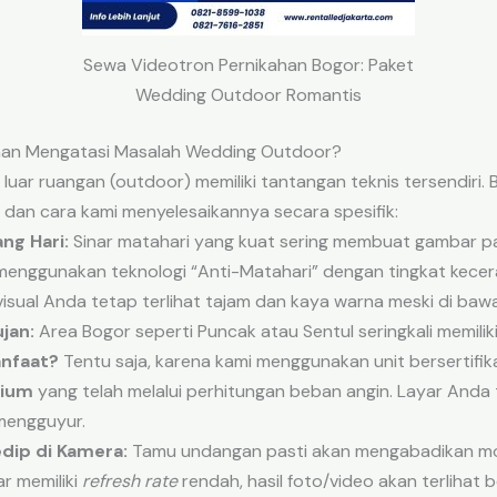
Sewa Videotron Pernikahan Bogor: Paket
Wedding Outdoor Romantis
ahan Mengatasi Masalah Wedding Outdoor?
uar ruangan (outdoor) memiliki tantangan teknis tersendiri.
dan cara kami menyelesaikannya secara spesifik:
ang Hari:
Sinar matahari yang kuat sering membuat gambar pa
enggunakan teknologi “Anti-Matahari” dengan tingkat kece
 visual Anda tetap terlihat tajam dan kaya warna meski di bawa
jan:
Area Bogor seperti Puncak atau Sentul seringkali memili
anfaat?
Tentu saja, karena kami menggunakan unit bersertifik
nium
yang telah melalui perhitungan beban angin. Layar Anda
 mengguyur.
dip di Kamera:
Tamu undangan pasti akan mengabadikan mo
ar memiliki
refresh rate
rendah, hasil foto/video akan terlihat b