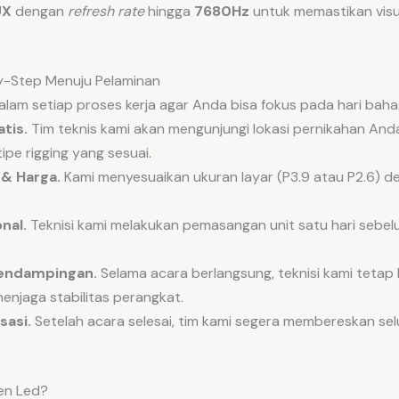
UX
dengan
refresh rate
hingga
7680Hz
untuk memastikan visu
by-Step Menuju Pelaminan
lam setiap proses kerja agar Anda bisa fokus pada hari baha
tis.
Tim teknis kami akan mengunjungi lokasi pernikahan And
ipe rigging yang sesuai.
 & Harga.
Kami menyesuaikan ukuran layar (P3.9 atau P2.6) d
nal.
Teknisi kami melakukan pemasangan unit satu hari sebel
Pendampingan.
Selama acara berlangsung, teknisi kami tetap b
njaga stabilitas perangkat.
sasi.
Setelah acara selesai, tim kami segera membereskan se
en Led?