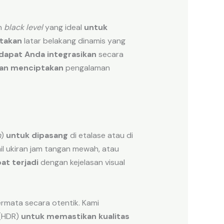
an
black level
yang ideal
untuk
takan
latar belakang dinamis yang
dapat Anda integrasikan
secara
an menciptakan
pengalaman
h
)
untuk dipasang
di etalase atau di
il ukiran jam tangan mewah, atau
at terjadi
dengan kejelasan visual
rmata secara otentik. Kami
(HDR)
untuk memastikan
kualitas