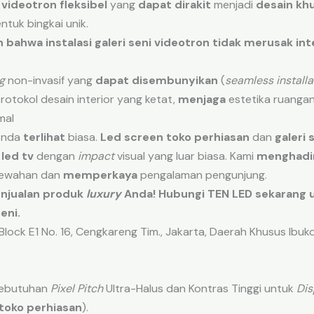
videotron fleksibel
yang
dapat dirakit
menjadi
desain kh
tuk bingkai unik.
n
bahwa
instalasi
galeri seni videotron
tidak
merusak
int
g
non-invasif yang
dapat disembunyikan
(
seamless installa
otokol desain interior yang ketat,
menjaga
estetika ruangan
mal
Anda
terlihat
biasa.
Led screen toko perhiasan
dan
galeri 
led tv
dengan
impact
visual yang luar biasa. Kami
menghadi
mewahan dan
memperkaya
pengalaman pengunjung.
njualan produk
luxury
Anda! Hubungi TEN LED sekarang u
eni.
lock E1 No. 16, Cengkareng Tim., Jakarta, Daerah Khusus Ibu
 Kebutuhan
Pixel Pitch
Ultra-Halus dan Kontras Tinggi untuk
Dis
 toko perhiasan
).