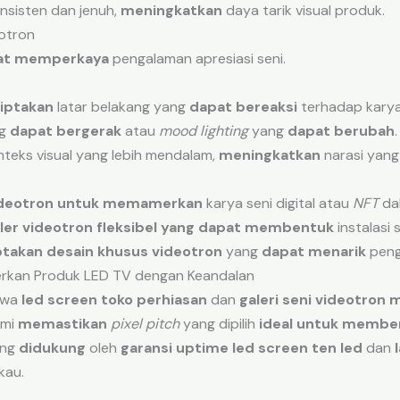
nsisten dan jenuh,
meningkatkan
daya tarik visual produk.
eotron
at memperkaya
pengalaman apresiasi seni.
iptakan
latar belakang yang
dapat bereaksi
terhadap karya
ng
dapat bergerak
atau
mood lighting
yang
dapat berubah
teks visual yang lebih mendalam,
meningkatkan
narasi yan
ideotron
untuk memamerkan
karya seni digital atau
NFT
dal
er videotron fleksibel
yang dapat membentuk
instalasi 
takan
desain khusus videotron
yang
dapat menarik
peng
rkan Produk LED TV dengan Keandalan
hwa
led screen toko perhiasan
dan
galeri seni videotron
m
ami
memastikan
pixel pitch
yang dipilih
ideal
untuk member
ng
didukung
oleh
garansi uptime led screen ten led
dan
au.