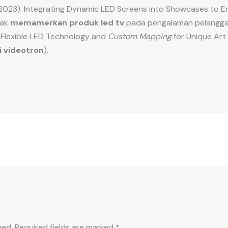
 (2023). Integrating Dynamic LED Screens into Showcases to
pak
memamerkan produk led tv
pada pengalaman pelangga
. Flexible LED Technology and
Custom Mapping
for Unique Art 
i videotron
).
hed.
Required fields are marked
*