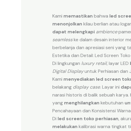
Kami
memastikan
bahwa
led scre
menonjolkan
kilau berlian atau loga
dapat melengkapi
ambience
pamer
seamless
ke dalam desain interior 
berbelanja dan apresiasi seni yang t
Estetika dan Detail: Led Screen Toko
Di lingkungan
luxury retail
, layar LED
Digital Display
untuk Perhiasan dan
Kami
menyediakan
led screen tok
belakang
display case
. Layar ini
dap
narasi historis di balik sebuah karya.
yang
menghilangkan
kebutuhan
un
Pencahayaan dan Konsistensi Warna
Di
led screen toko perhiasan
, aku
melakukan
kalibrasi warna tingkat t