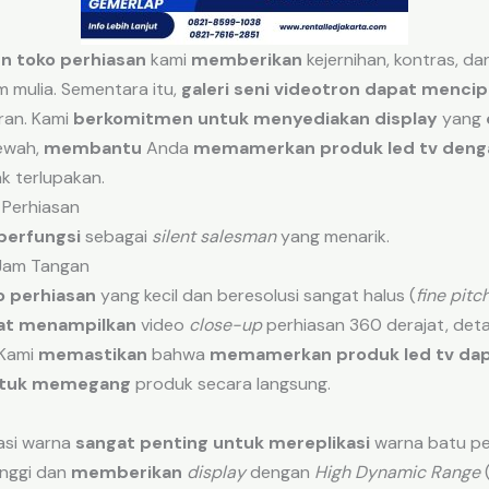
en toko perhiasan
kami
memberikan
kejernihan, kontras, d
m mulia. Sementara itu,
galeri seni videotron
dapat mencip
an. Kami
berkomitmen
untuk menyediakan
display
yang
mewah,
membantu
Anda
memamerkan produk led tv
deng
ak terlupakan.
 Perhiasan
berfungsi
sebagai
silent salesman
yang menarik.
 Jam Tangan
o perhiasan
yang kecil dan beresolusi sangat halus (
fine pitc
at menampilkan
video
close-up
perhiasan 360 derajat, deta
 Kami
memastikan
bahwa
memamerkan produk led tv
dap
tuk memegang
produk secara langsung.
rasi warna
sangat penting
untuk mereplikasi
warna batu pe
inggi dan
memberikan
display
dengan
High Dynamic Range