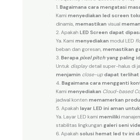
1.
Bagaimana
cara
mengatasi
masa
Kami
menyediakan
led screen tok
dinamis,
memastikan
visual
memame
2. Apakah
LED
Screen
dapat
dipas
Ya. Kami
menyediakan
modul LED
fl
beban dan goresan,
memastikan
g
3.
Berapa
pixel pitch
yang
paling
i
Untuk
display
detail super-halus di 
menjamin
close-up
dapat terlihat
4.
Bagaimana
cara
mengganti
kon
Kami
menyediakan
Cloud-based C
jadwal konten
memamerkan produk
5. Apakah
layar
LED
ini
aman
untuk
Ya. Layar LED kami
memiliki
manajeme
stabilitas lingkungan
galeri seni vid
6. Apakah
solusi hemat led tv
ini
d