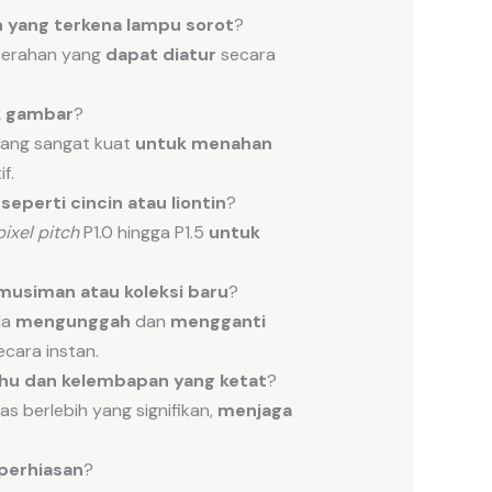
n
yang
terkena
lampu
sorot
?
cerahan yang
dapat diatur
secara
k
gambar
?
yang sangat kuat
untuk menahan
f.
seperti
cincin
atau
liontin
?
pixel pitch
P1.0 hingga P1.5
untuk
musiman
atau
koleksi
baru
?
da
mengunggah
dan
mengganti
cara instan.
hu
dan
kelembapan
yang
ketat
?
s berlebih yang signifikan,
menjaga
perhiasan
?