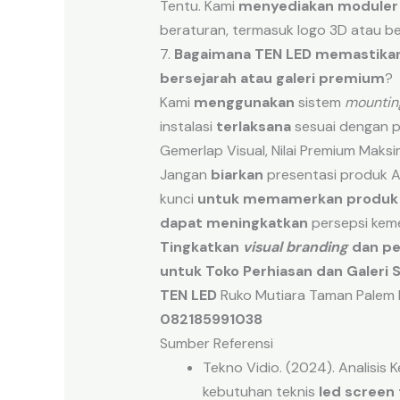
Tentu. Kami
menyediakan
moduler 
beraturan, termasuk logo 3D atau ben
7.
Bagaimana
TEN LED
memastika
bersejarah
atau
galeri
premium
?
Kami
menggunakan
sistem
mountin
instalasi
terlaksana
sesuai dengan pr
Gemerlap Visual, Nilai Premium Maksi
Jangan
biarkan
presentasi produk 
kunci
untuk memamerkan produk 
dapat meningkatkan
persepsi ke
Tingkatkan
visual branding
dan pe
untuk Toko Perhiasan dan Galeri S
TEN LED
Ruko Mutiara Taman Palem B
082185991038
Sumber Referensi
Tekno Vidio. (2024). Analisis
kebutuhan teknis
led screen