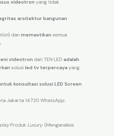
usus videotron
yang tidak
egritas
arsitektur
bangunan
tion
) dan
memastikan
semua
.
seni videotron
dari TEN LED
adalah
rkan
solusi
led tv terpercaya
yang
ntuk konsultasi solusi LED Screen
kota Jakarta 14720 WhatsApp:
play
Produk
Luxury
. (Menganalisis