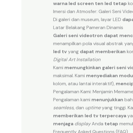
warna led screen ten led
tetap
ko
Imersi dan Atmosfer: Galeri Seni Vid
Di galeri dan museum, layar LED
dap
Latar Belakang Pameran Dinamis
Galeri seni videotron
dapat menc
menampilkan pola visual abstrak ya
led tv
yang
dapat memberikan
kon
Digital Art Installation
Kami
memungkinkan
galeri seni v
maksimal. Kami
menyediakan
modul
kolom, atau lantai interaktif),
mencip
Pengalaman Kami: Menjamin Memame
Pengalaman kami
menunjukkan
ba
seamless
, dan
uptime
yang tinggi. K
memberikan
led tv terpercaya
ya
menjaga
display
Anda
tetap
memuk
Frequently Asked Questions (FAQ)