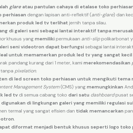
lah
glare
atau
pantulan
cahaya
di
etalase
toko
perhiasa
o perhiasan
dengan lapisan anti-reflektif (
anti-glare
) dan ke
rkan produk led tv
terlihat
jernih tanpa silau.
ang
di
galeri
seni
sebagai
lantai
interaktif
tanpa
merusa
oor
khusus yang
memiliki
permukaan
anti-slip
polikarbonat 
aleri seni videotron
dapat berfungsi
sebagai lantai interakti
deal
untuk
memamerkan produk led tv
yang
sangat
kecil
jarak pandang kurang dari 1 meter, kami
merekomendasikan
tanpa
pixelation
.
ten
di
led screen toko perhiasan
untuk
mengikuti
tema
ontent Management System
(CMS) yang
memungkinkan
An
 led tv
di semua cabang toko
dari satu
dashboard
pusat se
digunakan
di
lingkungan
galeri
yang
memiliki
regulasi
su
n termal yang sangat efisien dan
tidak memancarkan
pana
eotron
.
apat
diformat
menjadi
bentuk
khusus
seperti
logo
toko