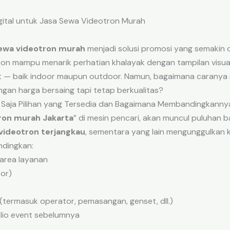
gital untuk Jasa Sewa Videotron Murah
ewa videotron murah
menjadi solusi promosi yang semakin d
ron mampu menarik perhatian khalayak dengan tampilan visua
ent — baik indoor maupun outdoor. Namun, bagaimana caran
gan harga bersaing tapi tetap berkualitas?
 Saja Pilihan yang Tersedia dan Bagaimana Membandingkanny
ron murah Jakarta
” di mesin pencari, akan muncul puluhan 
videotron terjangkau
, sementara yang lain mengunggulkan ku
dingkan:
area layanan
or)
(termasuk operator, pemasangan, genset, dll.)
lio event sebelumnya