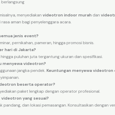
 berlangsung
 misalnya, menyediakan
videotron indoor murah
dan
videot
ri rasa aman bagi penyelenggara acara.
semua jenis event?
minar, pernikahan, pameran, hingga promosi bisnis.
r hari di Jakarta?
n hingga puluhan juta tergantung ukuran dan spesifikasi.
au menyewa videotron?
nggunaan jangka pendek.
Keuntungan menyewa videotron 
nyimpanan.
deotron beserta operator?
yediakan paket lengkap dengan operator profesional.
 videotron yang sesuai?
rak pandang, dan lokasi pemasangan. Konsultasikan dengan 