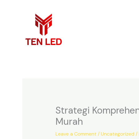
Skip
to
content
Strategi Komprehen
Murah
Leave a Comment
/
Uncategorized
/