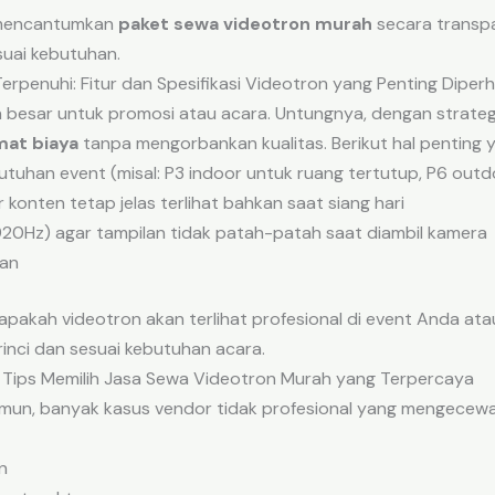
 mencantumkan
paket sewa videotron murah
secara transpa
suai kebutuhan.
rpenuhi: Fitur dan Spesifikasi Videotron yang Penting Diperh
 besar untuk promosi atau acara. Untungnya, dengan strateg
mat biaya
tanpa mengorbankan kualitas. Berikut hal penting y
utuhan event (misal: P3 indoor untuk ruang tertutup, P6 outd
 konten tetap jelas terlihat bahkan saat siang hari
1920Hz) agar tampilan tidak patah-patah saat diambil kamera
an
 apakah videotron akan terlihat profesional di event Anda at
rinci dan sesuai kebutuhan acara.
 Tips Memilih Jasa Sewa Videotron Murah yang Terpercaya
n, banyak kasus vendor tidak profesional yang mengecewa
n