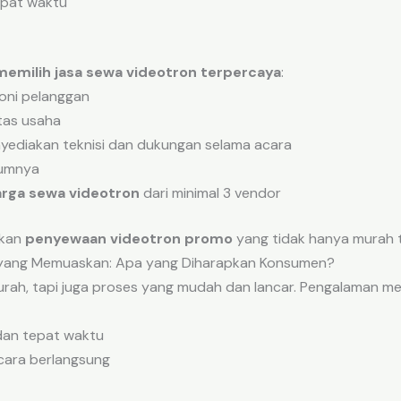
epat waktu
memilih jasa sewa videotron terpercaya
:
oni pelanggan
itas usaha
ediakan teknisi dan dukungan selama acara
lumnya
rga sewa videotron
dari minimal 3 vendor
tkan
penyewaan videotron promo
yang tidak hanya murah 
yang Memuaskan: Apa yang Diharapkan Konsumen?
rah, tapi juga proses yang mudah dan lancar. Pengalaman men
dan tepat waktu
acara berlangsung