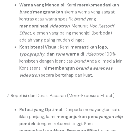
Warna yang Menonjol:
Kami
merekomendasikan
brand
menggunakan
skema warna yang sangat
kontras atau warna spesifik
brand
yang
mendominasi
videotron
. Menurut
Von Restorff
Effect
, elemen yang paling menonjol (berbeda)
adalah yang paling mudah diingat.
Konsistensi Visual:
Kami
memastikan logo,
typography
, dan
tone
warna
di
videotron
100%
konsisten dengan identitas
brand
Anda di media lain.
Konsistensi ini
membangun
brand awareness
videotron
secara bertahap dan kuat.
2. Repetisi dan Durasi Paparan (Mere-Exposure Effect)
Rotasi yang Optimal:
Daripada menayangkan satu
iklan panjang, kami
menganjurkan penayangan
clip
pendek
dengan frekuensi tinggi. Kami
memanfaatkan
Mere-Exposure Effect
, di mana