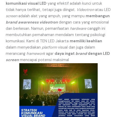
komunikasi visual LED
yang efektif adalah kunci untuk
tidak hanya terlihat, tetapi juga diingat.
Videotron
atau LED
screen
adalah alat yang ampuh, yang mampu
membangun
brand awareness
videotron
dengan cara yang emosional
dan berkesan. Namun, pemanfaatan
hardware
canggih ini
membutuhkan pemahaman mendalam tentang psikologi
komunikasi. Kami di TEN LED Jakarta
memiliki keahlian
dalam menyediakan
platform
visual dan juga dalam
merancang
framework
agar
daya ingat
brand
dengan LED
screen
mencapai potensi maksimal