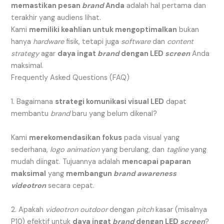
memastikan pesan
brand
Anda
adalah hal pertama dan
terakhir yang audiens lihat.
Kami
memiliki keahlian untuk mengoptimalkan
bukan
hanya
hardware
fisik, tetapi juga
software
dan
content
strategy
agar
daya ingat
brand
dengan LED
screen
Anda
maksimal.
Frequently Asked Questions (FAQ)
1. Bagaimana
strategi komunikasi visual LED
dapat
membantu
brand
baru yang belum dikenal?
Kami
merekomendasikan fokus
pada visual yang
sederhana,
logo animation
yang berulang, dan
tagline
yang
mudah diingat. Tujuannya adalah
mencapai paparan
maksimal
yang
membangun
brand awareness
videotron
secara cepat.
2. Apakah
videotron
outdoor
dengan
pitch
kasar (misalnya
P10) efektif untuk
daya ingat
brand
dengan LED
screen
?