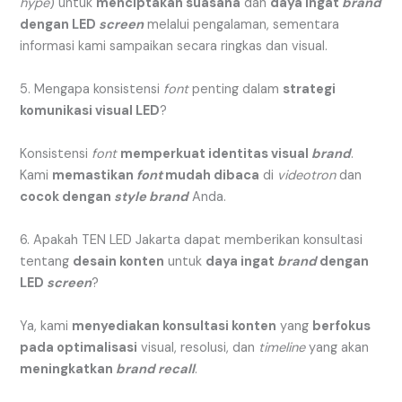
hype
) untuk
menciptakan suasana
dan
daya ingat
brand
dengan LED
screen
melalui pengalaman, sementara
informasi kami sampaikan secara ringkas dan visual.
5. Mengapa konsistensi
font
penting dalam
strategi
komunikasi visual LED
?
Konsistensi
font
memperkuat identitas visual
brand
.
Kami
memastikan
font
mudah dibaca
di
videotron
dan
cocok dengan
style
brand
Anda.
6. Apakah TEN LED Jakarta dapat memberikan konsultasi
tentang
desain konten
untuk
daya ingat
brand
dengan
LED
screen
?
Ya, kami
menyediakan konsultasi konten
yang
berfokus
pada optimalisasi
visual, resolusi, dan
timeline
yang akan
meningkatkan
brand recall
.