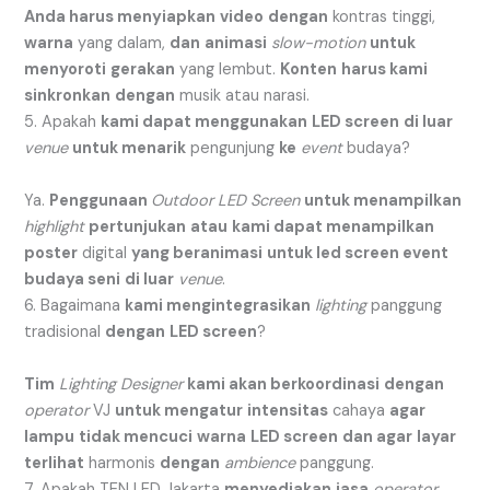
Anda harus menyiapkan
video
dengan
kontras tinggi,
warna
yang dalam,
dan
animasi
slow-motion
untuk
menyoroti
gerakan
yang lembut.
Konten
harus kami
sinkronkan
dengan
musik atau narasi.
5. Apakah
kami dapat menggunakan
LED screen
di luar
venue
untuk menarik
pengunjung
ke
event
budaya?
Ya.
Penggunaan
Outdoor LED Screen
untuk menampilkan
highlight
pertunjukan
atau
kami dapat menampilkan
poster
digital
yang beranimasi
untuk led screen event
budaya seni
di luar
venue
.
6. Bagaimana
kami mengintegrasikan
lighting
panggung
tradisional
dengan
LED screen
?
Tim
Lighting Designer
kami akan berkoordinasi
dengan
operator
VJ
untuk mengatur
intensitas
cahaya
agar
lampu
tidak mencuci
warna
LED screen
dan agar
layar
terlihat
harmonis
dengan
ambience
panggung.
7. Apakah TEN LED Jakarta
menyediakan
jasa
operator