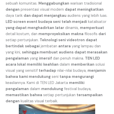
sebuah komunitas.
Menggabungkan
warisan tradisional
dengan
presentasi visual modern
dapat meningkatkan
daya tarik
dan dapat menjangkau
audiens yang lebih luas.
LED screen event budaya seni
telah menjadi
katalisator
yang dapat menghadirkan
latar
dinamis,
memperkuat
detail kostum, dan
memproyeksikan
makna
filosofis
dari
setiap pertunjukan.
Teknologi seni videotron
dapat
bertindak
sebagai
jembatan
antara
yang lampau dan
yang kini,
sehingga membuat
audiens
dapat merasakan
pengalaman
yang
imersif
dan penuh makna.
TEN LED
acara lokal
memiliki
keahlian
dalam
memberikan
solusi
visual yang sensitif
terhadap
nilai-nilai budaya,
menjamin
bahwa
kami mendukung
seni
tanpa
mengurangi
keasliannya. Kami di TEN LED Jakarta
memiliki
pengalaman
dalam
mendukung
festival budaya,
memastikan
bahwa
setiap pertunjukan
tersampaikan
dengan
kualitas visual terbaik.