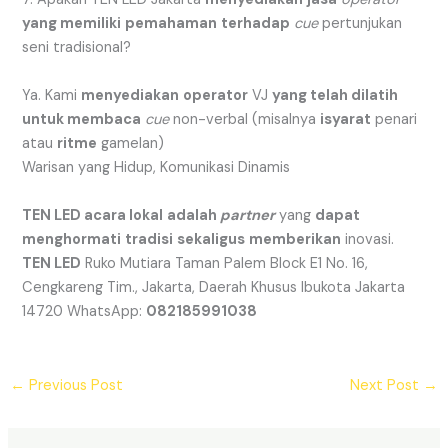
yang memiliki
pemahaman
terhadap
cue
pertunjukan
seni tradisional?
Ya. Kami
menyediakan
operator
VJ
yang telah dilatih
untuk membaca
cue
non-verbal (misalnya
isyarat
penari
atau
ritme
gamelan)
Warisan yang Hidup, Komunikasi Dinamis
TEN LED acara lokal
adalah
partner
yang
dapat
menghormati
tradisi
sekaligus
memberikan
inovasi.
TEN LED
Ruko Mutiara Taman Palem Block E1 No. 16,
Cengkareng Tim., Jakarta, Daerah Khusus Ibukota Jakarta
14720 WhatsApp:
082185991038
←
Previous Post
Next Post
→