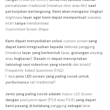
pencahayaan tradisional (misalnya obor atau lilin)
saat
pertunjukan
berlangsung
.
Kami akan mengatur
tingkat
brightness
layar
agar kami dapat memperkuat
suasana
intim
tanpa
mendominasi.
Customized Screen Shape
Kami dapat menyediakan
solusi
custom screen
yang
dapat kami integrasikan
kepada
dekorasi panggung
(misalnya
layar
yang berbentuk
kipas,
gunungan
wayang,
atau
lingkaran
).
Desain
ini
dapat menciptakan
teknologi seni videotron
yang otentik
dan kreatif.
Frequently Asked Questions (FAQ)
1. Apa
jenis
LED screen
yang paling cocok
untuk
performance
tari tradisional?
Jenis
yang paling cocok
adalah
Indoor LED Screen
dengan
pixel pitch
rapat (P2.9 atau P3.9)
yang dapat
kami pasang
di belakang
panggung
sebagai
latar