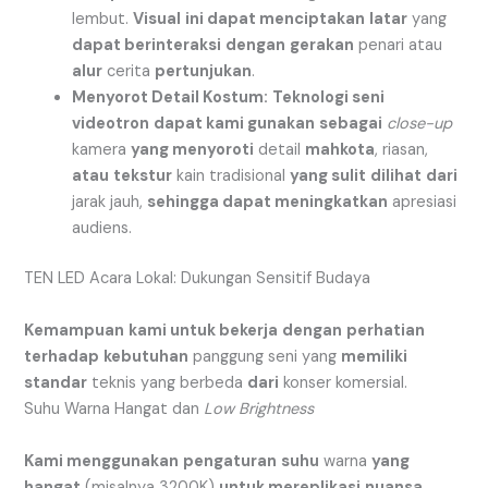
lembut.
Visual
ini dapat menciptakan
latar
yang
dapat berinteraksi
dengan
gerakan
penari atau
alur
cerita
pertunjukan
.
Menyorot Detail Kostum:
Teknologi seni
videotron
dapat kami gunakan
sebagai
close-up
kamera
yang menyoroti
detail
mahkota
, riasan,
atau
tekstur
kain tradisional
yang sulit
dilihat
dari
jarak jauh,
sehingga dapat meningkatkan
apresiasi
audiens.
TEN LED Acara Lokal: Dukungan Sensitif Budaya
Kemampuan
kami untuk bekerja
dengan
perhatian
terhadap
kebutuhan
panggung seni yang
memiliki
standar
teknis yang berbeda
dari
konser komersial.
Suhu Warna Hangat dan
Low Brightness
Kami menggunakan
pengaturan
suhu
warna
yang
hangat
(misalnya 3200K)
untuk mereplikasi
nuansa