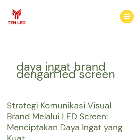
Skip
to
content
daya ingat brand
dengan led screen
Strategi Komunikasi Visual
Strategi
Komunikasi
Brand Melalui LED Screen:
Visual
Menciptakan Daya Ingat yang
Brand
Melalui
Kuat