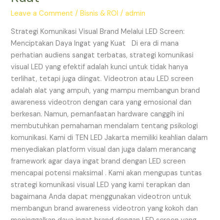
LED
Screen:
Leave a Comment
/
Bisnis & ROI
/
admin
Menciptakan
Strategi Komunikasi Visual Brand Melalui LED Screen:
Daya
Menciptakan Daya Ingat yang Kuat Di era di mana
Ingat
perhatian audiens sangat terbatas, strategi komunikasi
yang
visual LED yang efektif adalah kunci untuk tidak hanya
Kuat
terlihat, tetapi juga diingat. Videotron atau LED screen
adalah alat yang ampuh, yang mampu membangun brand
awareness videotron dengan cara yang emosional dan
berkesan. Namun, pemanfaatan hardware canggih ini
membutuhkan pemahaman mendalam tentang psikologi
komunikasi. Kami di TEN LED Jakarta memiliki keahlian dalam
menyediakan platform visual dan juga dalam merancang
framework agar daya ingat brand dengan LED screen
mencapai potensi maksimal . Kami akan mengupas tuntas
strategi komunikasi visual LED yang kami terapkan dan
bagaimana Anda dapat menggunakan videotron untuk
membangun brand awareness videotron yang kokoh dan