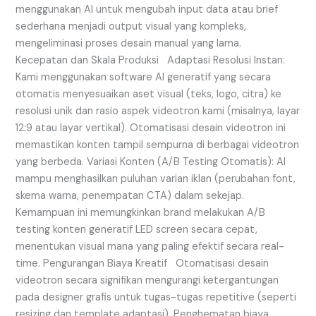
menggunakan AI untuk mengubah input data atau brief
sederhana menjadi output visual yang kompleks,
mengeliminasi proses desain manual yang lama.
Kecepatan dan Skala Produksi Adaptasi Resolusi Instan:
Kami menggunakan software AI generatif yang secara
otomatis menyesuaikan aset visual (teks, logo, citra) ke
resolusi unik dan rasio aspek videotron kami (misalnya, layar
12:9 atau layar vertikal). Otomatisasi desain videotron ini
memastikan konten tampil sempurna di berbagai videotron
yang berbeda. Variasi Konten (A/B Testing Otomatis): AI
mampu menghasilkan puluhan varian iklan (perubahan font,
skema warna, penempatan CTA) dalam sekejap.
Kemampuan ini memungkinkan brand melakukan A/B
testing konten generatif LED screen secara cepat,
menentukan visual mana yang paling efektif secara real-
time. Pengurangan Biaya Kreatif Otomatisasi desain
videotron secara signifikan mengurangi ketergantungan
pada designer grafis untuk tugas-tugas repetitive (seperti
resizing dan template adaptasi). Penghematan biaya