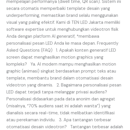
mempelajari performanya (dwell time, QR scan). Sistem ini
secara otomatis memperbaiki template desain yang
underperforming, memastikan brand selalu menggunakan
visual yang paling efektif. Kami di TEN LED Jakarta memiliki
software expertise untuk menghubungkan videotron fisik
Anda dengan platform AI generatif, *membawa
personalisasi pesan LED Anda ke masa depan. Frequently
Asked Questions (FAQ) 1. Apakah konten generatif LED
screen dapat menghasilkan motion graphics yang
kompleks? Ya. AI modern mampu menghasilkan motion
graphic (animasi) singkat berdasarkan prompt teks atau
template, membantu brand dalam otomatisasi desain
videotron yang dinamis. 2. Bagaimana personalisasi pesan
LED dapat terjadi tanpa melanggar privasi audiens?
Personalisasi didasarkan pada data anonim dan agregat
(misalnya, “70% audiens saat ini adalah wanita”) yang
dianalisis secara real-time, tidak melibatkan identifikasi
atau perekaman individu. 3. Apa tantangan terbesar
otomatisasi desain videotron? Tantangan terbesar adalah