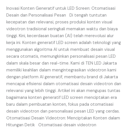
Screen:
Otomatisasi
Inovasi Konten Generatif untuk LED Screen: Otomatisasi
Desain
Desain dan Personalisasi Pesan Di tengah tuntutan
dan
kecepatan dan relevansi, proses produksi konten visual
Personalisasi
videotron tradisional seringkali memakan waktu dan biaya
Pesan
tinggi. Kini, kecerdasan buatan (AI) telah merevolusi alur
kerja ini. Konten generatif LED screen adalah teknologi yang
menggunakan algoritma AI untuk membuat desain visual
secara otomatis, memungkinkan personalisasi pesan LED
dalam skala besar dan real-time. Kami di TEN LED Jakarta
memiliki keahlian dalam mengintegrasikan videotron kami
dengan platform AI generatif, membantu brand di Jakarta
mencapai efisiensi dalam otomatisasi desain videotron dan
relevansi yang lebih tinggi. Artikel ini akan mengupas tuntas
bagaimana konten generatif LED screen menciptakan era
baru dalam pembuatan konten, fokus pada otomatisasi
desain videotron dan personalisasi pesan LED yang cerdas.
Otomatisasi Desain Videotron: Menciptakan Konten dalam
Hitungan Detik Otomatisasi desain videotron