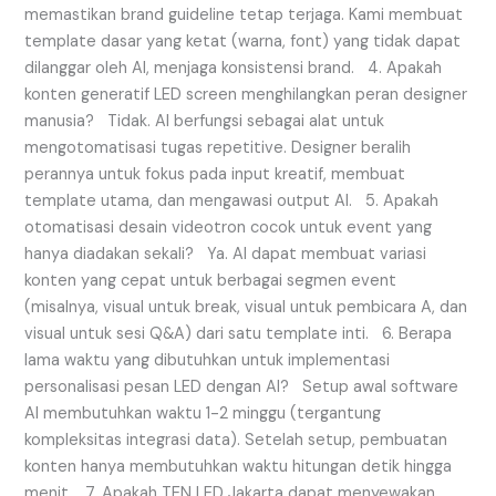
memastikan brand guideline tetap terjaga. Kami membuat
template dasar yang ketat (warna, font) yang tidak dapat
dilanggar oleh AI, menjaga konsistensi brand. 4. Apakah
konten generatif LED screen menghilangkan peran designer
manusia? Tidak. AI berfungsi sebagai alat untuk
mengotomatisasi tugas repetitive. Designer beralih
perannya untuk fokus pada input kreatif, membuat
template utama, dan mengawasi output AI. 5. Apakah
otomatisasi desain videotron cocok untuk event yang
hanya diadakan sekali? Ya. AI dapat membuat variasi
konten yang cepat untuk berbagai segmen event
(misalnya, visual untuk break, visual untuk pembicara A, dan
visual untuk sesi Q&A) dari satu template inti. 6. Berapa
lama waktu yang dibutuhkan untuk implementasi
personalisasi pesan LED dengan AI? Setup awal software
AI membutuhkan waktu 1-2 minggu (tergantung
kompleksitas integrasi data). Setelah setup, pembuatan
konten hanya membutuhkan waktu hitungan detik hingga
menit. 7. Apakah TEN LED Jakarta dapat menyewakan