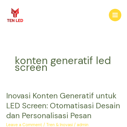
Skip
to
content
konten generatif led
screen
Inovasi Konten Generatif untuk
Inovasi
Konten
LED Screen: Otomatisasi Desain
Generatif
dan Personalisasi Pesan
untuk
LED
Leave a Comment
/
Tren & Inovasi
/
admin