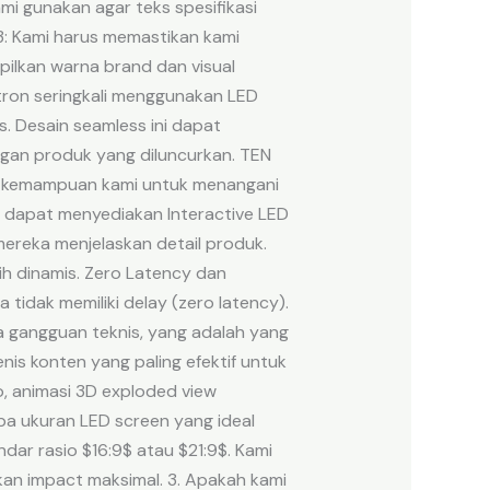
ami gunakan agar teks spesifikasi
P3: Kami harus memastikan kami
ilkan warna brand dan visual
otron seringkali menggunakan LED
s. Desain seamless ini dapat
engan produk yang diluncurkan. TEN
ah kemampuan kami untuk menangani
mi dapat menyediakan Interactive LED
ereka menjelaskan detail produk.
h dinamis. Zero Latency dan
idak memiliki delay (zero latency).
 gangguan teknis, yang adalah yang
enis konten yang paling efektif untuk
o, animasi 3D exploded view
pa ukuran LED screen yang ideal
ar rasio $16:9$ atau $21:9$. Kami
n impact maksimal. 3. Apakah kami