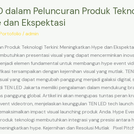
 dalam Peluncuran Produk Teknolo
 dan Ekspektasi
Portofolio
/
admin
n Produk Teknologi Terkini: Meningkatkan Hype dan Ekspekta
embutuhkan presentasi visual yang dapat mencerminkan inov
menjadi elemen fundamental untuk membangun hype event vid
fikasi tersampaikan dengan kejernihan visual yang mutlak. TEN
isual yang dapat mengubah panggung menjadi galaksi digital
 di TEN LED Jakarta memiliki pengalaman dalam mendukung br
s panggung global. Artikel ini akan mengupas tuntas peran kr
ent videotron, menjelaskan keunggulan TEN LED tech launch 
aksimalkan impact visual launching produk Anda. Hype Event
roduk teknologi membutuhkan integrasi yang presisi antara 
ningkatkan hype. Kejernihan dan Resolusi Mutlak Pixel Pitch 