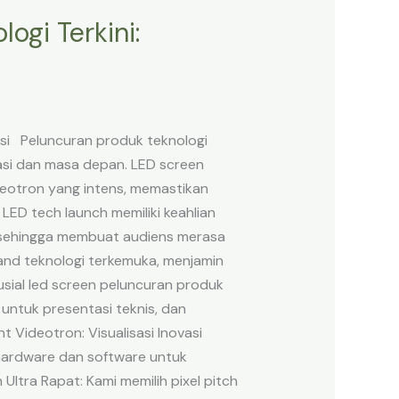
gi Terkini:
si Peluncuran produk teknologi
asi dan masa depan. LED screen
eotron yang intens, memastikan
 LED tech launch memiliki keahlian
, sehingga membuat audiens merasa
and teknologi terkemuka, menjamin
usial led screen peluncuran produk
untuk presentasi teknis, dan
 Videotron: Visualisasi Inovasi
hardware dan software untuk
Ultra Rapat: Kami memilih pixel pitch