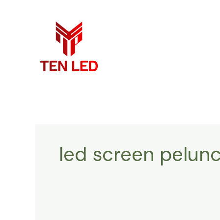
Skip
to
content
led screen pelun