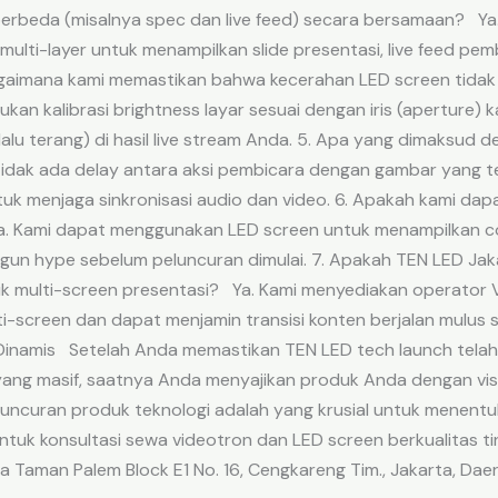
berbeda (misalnya spec dan live feed) secara bersamaan? Y
lti-layer untuk menampilkan slide presentasi, live feed pe
agaimana kami memastikan bahwa kecerahan LED screen tidak
kan kalibrasi brightness layar sesuai dengan iris (aperture)
lalu terang) di hasil live stream Anda. 5. Apa yang dimaksud
idak ada delay antara aksi pembicara dengan gambar yang terl
 untuk menjaga sinkronisasi audio dan video. 6. Apakah kami 
Ya. Kami dapat menggunakan LED screen untuk menampilkan 
un hype sebelum peluncuran dimulai. 7. Apakah TEN LED Jak
k multi-screen presentasi? Ya. Kami menyediakan operator V
ti-screen dan dapat menjamin transisi konten berjalan mulus
i Dinamis Setelah Anda memastikan TEN LED tech launch tel
yang masif, saatnya Anda menyajikan produk Anda dengan vi
luncuran produk teknologi adalah yang krusial untuk menentu
tuk konsultasi sewa videotron dan LED screen berkualitas t
a Taman Palem Block E1 No. 16, Cengkareng Tim., Jakarta, Da