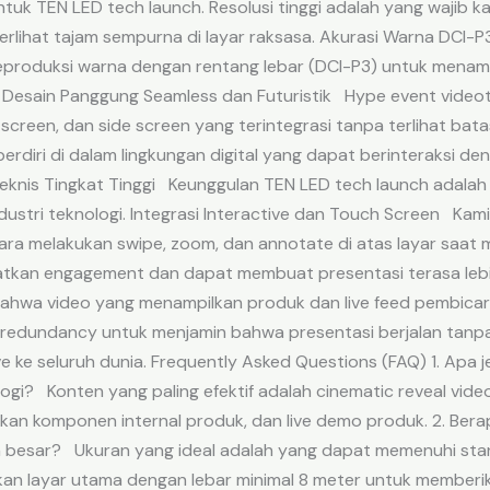
ntuk TEN LED tech launch. Resolusi tinggi adalah yang wajib k
terlihat tajam sempurna di layar raksasa. Akurasi Warna DCI-
roduksi warna dengan rentang lebar (DCI-P3) untuk menamp
gi. Desain Panggung Seamless dan Futuristik Hype event vide
screen, dan side screen yang terintegrasi tanpa terlihat bata
erdiri di dalam lingkungan digital yang dapat berinteraksi d
 Teknis Tingkat Tinggi Keunggulan TEN LED tech launch adal
ndustri teknologi. Integrasi Interactive dan Touch Screen Ka
a melakukan swipe, zoom, dan annotate di atas layar saat m
gkatkan engagement dan dapat membuat presentasi terasa lebi
wa video yang menampilkan produk dan live feed pembicara t
 redundancy untuk menjamin bahwa presentasi berjalan tanpa
ive ke seluruh dunia. Frequently Asked Questions (FAQ) 1. Apa j
ogi? Konten yang paling efektif adalah cinematic reveal vide
an komponen internal produk, dan live demo produk. 2. Bera
 besar? Ukuran yang ideal adalah yang dapat memenuhi stand
 layar utama dengan lebar minimal 8 meter untuk memberika