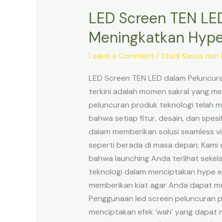
LED Screen TEN LED
LED
Screen
Meningkatkan Hype
TEN
LED
Leave a Comment
/
Studi Kasus dan 
dalam
LED Screen TEN LED dalam Peluncura
Peluncuran
terkini adalah momen sakral yang m
Produk
peluncuran produk teknologi telah 
Teknologi
bahwa setiap fitur, desain, dan spesi
Terkini:
dalam memberikan solusi seamless v
Meningkatkan
seperti berada di masa depan. Kami
Hype
bahwa launching Anda terlihat sekela
dan
teknologi dalam menciptakan hype ev
Ekspektasi
memberikan kiat agar Anda dapat mem
Penggunaan led screen peluncuran p
menciptakan efek ‘wah’ yang dapat me