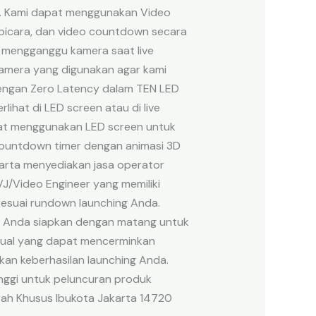
a. Kami dapat menggunakan Video
mbicara, dan video countdown secara
 mengganggu kamera saat live
 kamera yang digunakan agar kami
 dengan Zero Latency dalam TEN LED
ihat di LED screen atau di live
dapat menggunakan LED screen untuk
countdown timer dengan animasi 3D
arta menyediakan jasa operator
J/Video Engineer yang memiliki
 sesuai rundown launching Anda.
ah Anda siapkan dengan matang untuk
sual yang dapat mencerminkan
kan keberhasilan launching Anda.
inggi untuk peluncuran produk
erah Khusus Ibukota Jakarta 14720