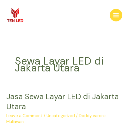
Skip
to
content
Sewa Layar LED di
Jakarta Utara
Jasa Sewa Layar LED di Jakarta
Jasa
Sewa
Utara
Layar
LED
Leave a Comment
/
Uncategorized
/
Doddy varonis
di
Muliawan