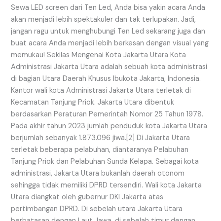
Sewa LED screen dari Ten Led, Anda bisa yakin acara Anda
akan menjadi lebih spektakuler dan tak terlupakan. Jadi,
jangan ragu untuk menghubungi Ten Led sekarang juga dan
buat acara Anda menjadi lebih berkesan dengan visual yang
memukau! Sekilas Mengenai Kota Jakarta Utara Kota
Administrasi Jakarta Utara adalah sebuah kota administrasi
di bagian Utara Daerah Khusus Ibukota Jakarta, Indonesia.
Kantor wali kota Administrasi Jakarta Utara terletak di
Kecamatan Tanjung Priok. Jakarta Utara dibentuk
berdasarkan Peraturan Pemerintah Nomor 25 Tahun 1978.
Pada akhir tahun 2023 jumlah penduduk kota Jakarta Utara
berjumlah sebanyak 1.873.096 jiwa.[2] Di Jakarta Utara
terletak beberapa pelabuhan, diantaranya Pelabuhan
Tanjung Priok dan Pelabuhan Sunda Kelapa. Sebagai kota
administrasi, Jakarta Utara bukanlah daerah otonom
sehingga tidak memiliki DPRD tersendiri. Wali kota Jakarta
Utara diangkat oleh gubernur DKI Jakarta atas
pertimbangan DPRD. Di sebelah utara Jakarta Utara
berbatasan dengan Laut Jawa, di sebelah timur dengan