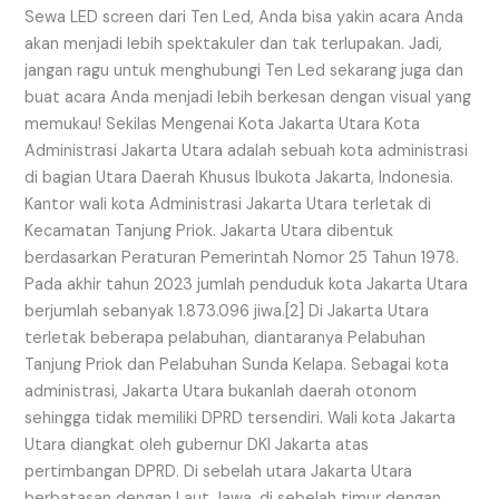
Sewa LED screen dari Ten Led, Anda bisa yakin acara Anda
akan menjadi lebih spektakuler dan tak terlupakan. Jadi,
jangan ragu untuk menghubungi Ten Led sekarang juga dan
buat acara Anda menjadi lebih berkesan dengan visual yang
memukau! Sekilas Mengenai Kota Jakarta Utara Kota
Administrasi Jakarta Utara adalah sebuah kota administrasi
di bagian Utara Daerah Khusus Ibukota Jakarta, Indonesia.
Kantor wali kota Administrasi Jakarta Utara terletak di
Kecamatan Tanjung Priok. Jakarta Utara dibentuk
berdasarkan Peraturan Pemerintah Nomor 25 Tahun 1978.
Pada akhir tahun 2023 jumlah penduduk kota Jakarta Utara
berjumlah sebanyak 1.873.096 jiwa.[2] Di Jakarta Utara
terletak beberapa pelabuhan, diantaranya Pelabuhan
Tanjung Priok dan Pelabuhan Sunda Kelapa. Sebagai kota
administrasi, Jakarta Utara bukanlah daerah otonom
sehingga tidak memiliki DPRD tersendiri. Wali kota Jakarta
Utara diangkat oleh gubernur DKI Jakarta atas
pertimbangan DPRD. Di sebelah utara Jakarta Utara
berbatasan dengan Laut Jawa, di sebelah timur dengan