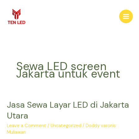
Skip
to
content
Sewa LED screen
Jakarta untuk event
Jasa Sewa Layar LED di Jakarta
Jasa
Sewa
Utara
Layar
LED
Leave a Comment
/
Uncategorized
/
Doddy varonis
di
Muliawan