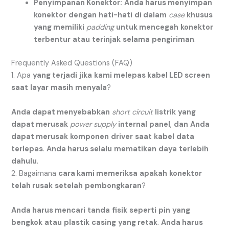
Penyimpanan Konektor:
Anda harus menyimpan
konektor
dengan
hati-hati
di dalam
case
khusus
yang memiliki
padding
untuk mencegah
konektor
terbentur
atau
terinjak
selama
pengiriman
.
Frequently Asked Questions (FAQ)
1. Apa
yang terjadi
jika
kami melepas kabel LED screen
saat
layar
masih
menyala
?
Anda dapat menyebabkan
short circuit
listrik
yang
dapat merusak
power supply
internal
panel
,
dan
Anda
dapat merusak
komponen
driver
saat
kabel
data
terlepas
.
Anda harus selalu
mematikan
daya
terlebih
dahulu
.
2. Bagaimana
cara kami memeriksa
apakah
konektor
telah rusak
setelah
pembongkaran
?
Anda harus mencari
tanda
fisik
seperti
pin
yang
bengkok
atau
plastik
casing
yang retak
.
Anda harus