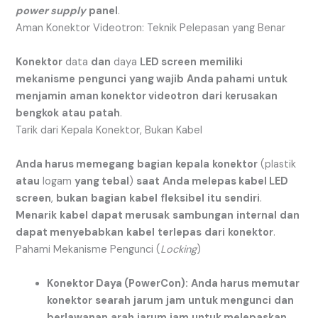
power supply
panel
.
Aman Konektor Videotron: Teknik Pelepasan yang Benar
Konektor
data
dan
daya
LED screen
memiliki
mekanisme
pengunci
yang wajib
Anda pahami
untuk
menjamin
aman konektor videotron
dari
kerusakan
bengkok
atau
patah
.
Tarik dari Kepala Konektor, Bukan Kabel
Anda harus memegang
bagian
kepala
konektor
(plastik
atau
logam
yang tebal
)
saat
Anda melepas kabel LED
screen
,
bukan
bagian
kabel
fleksibel
itu
sendiri
.
Menarik
kabel
dapat merusak
sambungan
internal
dan
dapat menyebabkan
kabel
terlepas
dari
konektor
.
Pahami Mekanisme Pengunci (
Locking
)
Konektor Daya (PowerCon):
Anda harus memutar
konektor
searah
jarum
jam
untuk mengunci
dan
berlawanan
arah
jarum
jam
untuk melepaskan