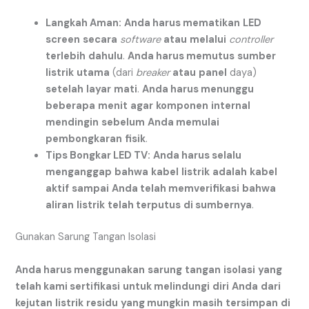
Langkah Aman:
Anda harus mematikan
LED
screen
secara
software
atau
melalui
controller
terlebih
dahulu
.
Anda harus memutus
sumber
listrik
utama
(dari
breaker
atau
panel
daya)
setelah
layar
mati
.
Anda harus menunggu
beberapa
menit
agar
komponen
internal
mendingin
sebelum
Anda memulai
pembongkaran
fisik
.
Tips Bongkar LED TV:
Anda harus selalu
menganggap
bahwa
kabel
listrik
adalah
kabel
aktif
sampai
Anda telah memverifikasi
bahwa
aliran
listrik
telah terputus
di sumbernya
.
Gunakan Sarung Tangan Isolasi
Anda harus menggunakan
sarung
tangan
isolasi
yang
telah kami sertifikasi
untuk melindungi
diri
Anda
dari
kejutan
listrik
residu
yang mungkin
masih
tersimpan
di