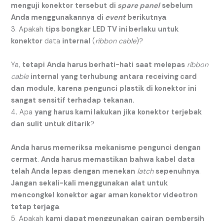
menguji
konektor
tersebut
di
spare panel
sebelum
Anda menggunakannya
di
event
berikutnya
.
3. Apakah
tips bongkar LED TV
ini berlaku
untuk
konektor
data
internal
(
ribbon cable
)?
Ya,
tetapi
Anda harus berhati-hati
saat
melepas
ribbon
cable
internal
yang terhubung
antara
receiving card
dan
module
,
karena
pengunci
plastik
di konektor
ini
sangat
sensitif
terhadap
tekanan
.
4. Apa
yang harus kami lakukan
jika
konektor
terjebak
dan
sulit
untuk ditarik
?
Anda harus memeriksa
mekanisme
pengunci
dengan
cermat
.
Anda harus memastikan
bahwa
kabel
data
telah Anda lepas
dengan
menekan
latch
sepenuhnya
.
Jangan
sekali-kali
menggunakan
alat
untuk
mencongkel
konektor
agar
aman konektor videotron
tetap terjaga
.
5. Apakah
kami dapat menggunakan
cairan
pembersih