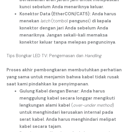
kunci
sebelum
Anda menariknya
keluar
.
Konektor Data (EtherCON/CAT5):
Anda harus
menekan
latch
(tombol
pengunci
)
di kepala
konektor
dengan
jari
Anda
sebelum
Anda
menariknya
.
Jangan
sekali-kali
memaksa
konektor
keluar
tanpa
melepas
penguncinya
.
Tips Bongkar LED TV: Pengemasan dan
Handling
Proses
akhir
pembongkaran
membutuhkan
perhatian
yang sama
untuk menjamin
bahwa
kabel
tidak
rusak
saat
kami pindahkan
ke
penyimpanan
.
Gulung Kabel dengan Benar:
Anda harus
menggulung
kabel
secara
longgar
mengikuti
lengkungan
alami
kabel
(
over-under method
)
untuk menghindari
kerusakan
internal
pada
serat
kabel
.
Anda harus menghindari
melipat
kabel
secara
tajam
.