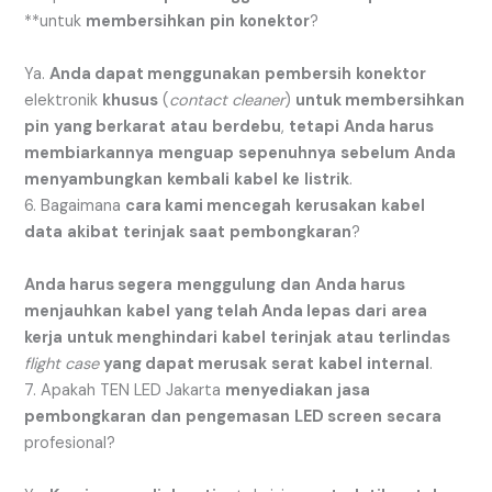
**untuk
membersihkan
pin
konektor
?
Ya.
Anda dapat menggunakan
pembersih
konektor
elektronik
khusus
(
contact cleaner
)
untuk membersihkan
pin
yang berkarat
atau
berdebu
,
tetapi
Anda harus
membiarkannya
menguap
sepenuhnya
sebelum
Anda
menyambungkan
kembali
kabel
ke
listrik
.
6. Bagaimana
cara kami mencegah
kerusakan
kabel
data
akibat
terinjak
saat
pembongkaran
?
Anda harus segera
menggulung
dan
Anda harus
menjauhkan
kabel
yang telah Anda lepas
dari
area
kerja
untuk menghindari
kabel
terinjak
atau
terlindas
flight case
yang dapat merusak
serat
kabel
internal
.
7. Apakah TEN LED Jakarta
menyediakan
jasa
pembongkaran
dan
pengemasan
LED screen
secara
profesional?