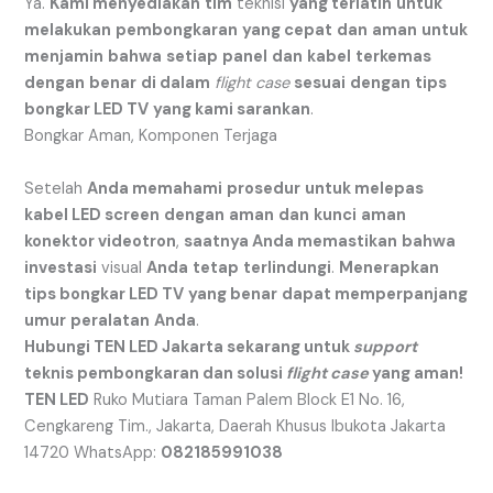
Ya.
Kami menyediakan
tim
teknisi
yang terlatih
untuk
melakukan
pembongkaran
yang cepat
dan
aman
untuk
menjamin
bahwa
setiap
panel
dan
kabel
terkemas
dengan
benar
di dalam
flight case
sesuai
dengan
tips
bongkar LED TV
yang kami sarankan
.
Bongkar Aman, Komponen Terjaga
Setelah
Anda memahami
prosedur
untuk melepas
kabel LED screen
dengan
aman
dan
kunci
aman
konektor videotron
,
saatnya Anda memastikan
bahwa
investasi
visual
Anda
tetap
terlindungi
.
Menerapkan
tips bongkar LED TV
yang benar
dapat memperpanjang
umur
peralatan
Anda
.
Hubungi TEN LED Jakarta sekarang untuk
support
teknis pembongkaran dan solusi
flight case
yang aman!
TEN LED
Ruko Mutiara Taman Palem Block E1 No. 16,
Cengkareng Tim., Jakarta, Daerah Khusus Ibukota Jakarta
14720 WhatsApp:
082185991038