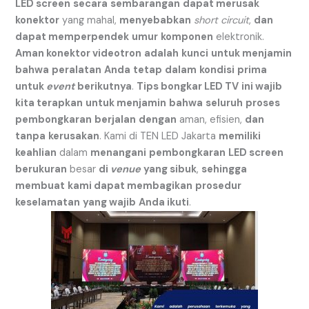
LED screen
secara
sembarangan
dapat merusak
konektor
yang mahal,
menyebabkan
short circuit
,
dan
dapat memperpendek
umur
komponen
elektronik.
Aman konektor videotron
adalah
kunci
untuk menjamin
bahwa
peralatan
Anda
tetap
dalam
kondisi
prima
untuk
event
berikutnya
.
Tips bongkar LED TV
ini wajib
kita terapkan
untuk menjamin
bahwa
seluruh
proses
pembongkaran
berjalan
dengan
aman, efisien,
dan
tanpa
kerusakan
. Kami di TEN LED Jakarta
memiliki
keahlian
dalam
menangani
pembongkaran
LED screen
berukuran
besar
di
venue
yang sibuk
,
sehingga
membuat
kami dapat membagikan
prosedur
keselamatan
yang wajib
Anda ikuti
.