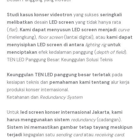
Studi kasus konser videotron
yang sukses
seringkali
melibatkan
desain
LED screen
yang tidak hanya rata
(
flat
).
Kami dapat menyusun
LED screen
menjadi
curve
(melengkung),
floor screen
(lantai digital), atau
kami dapat
menyisipkan
LED screen
di antara
lighting rig
untuk
menciptakan
efek kedalaman panggung (
depth of field
).
TEN LED Panggung Besar: Keunggulan Solusi Teknis
Keunggulan
TEN LED panggung besar
terletak
pada
kesiapan teknis dan
pemahaman
kami tentang
alur kerja
produksi konser internasional.
Ketahanan dan
Redundancy System
Untuk
led screen konser internasional Jakarta
,
kami
harus menggunakan
sistem
redundancy
(cadangan).
Sistem
ini memastikan
gambar
tetap tayang
meskipun
terjadi
kegagalan satu
sending card
atau
receiving card
.