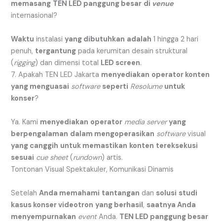
memasang
TEN LED panggung besar
di
venue
internasional?
Waktu
instalasi
yang dibutuhkan
adalah
1 hingga 2 hari
penuh,
tergantung
pada kerumitan desain struktural
(
rigging
) dan dimensi total
LED screen
.
7. Apakah TEN LED Jakarta
menyediakan
operator konten
yang menguasai
software
seperti
Resolume
untuk
konser
?
Ya. Kami
menyediakan
operator
media server
yang
berpengalaman
dalam mengoperasikan
software
visual
yang canggih
untuk memastikan
konten
tereksekusi
sesuai
cue sheet
(
rundown
) artis.
Tontonan Visual Spektakuler, Komunikasi Dinamis
Setelah
Anda memahami
tantangan
dan
solusi
studi
kasus konser videotron
yang berhasil
,
saatnya Anda
menyempurnakan
event
Anda.
TEN LED panggung besar