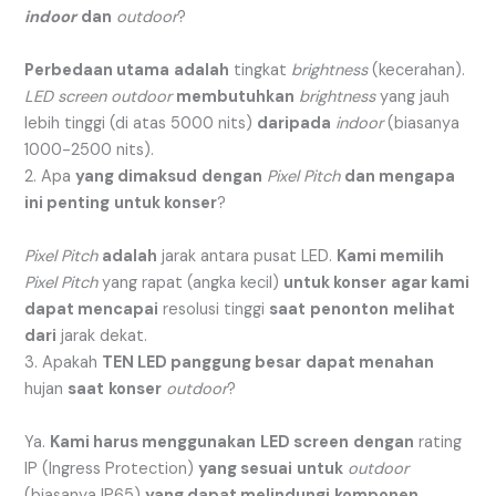
indoor
dan
outdoor
?
Perbedaan utama
adalah
tingkat
brightness
(kecerahan).
LED screen
outdoor
membutuhkan
brightness
yang jauh
lebih tinggi (di atas 5000 nits)
daripada
indoor
(biasanya
1000-2500 nits).
2. Apa
yang dimaksud
dengan
Pixel Pitch
dan mengapa
ini penting
untuk konser
?
Pixel Pitch
adalah
jarak antara pusat LED.
Kami memilih
Pixel Pitch
yang rapat (angka kecil)
untuk konser
agar kami
dapat mencapai
resolusi tinggi
saat
penonton
melihat
dari
jarak dekat.
3. Apakah
TEN LED panggung besar
dapat menahan
hujan
saat
konser
outdoor
?
Ya.
Kami harus menggunakan
LED screen
dengan
rating
IP (Ingress Protection)
yang sesuai
untuk
outdoor
(biasanya IP65)
yang dapat melindungi
komponen