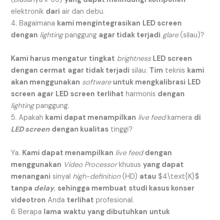
elektronik
dari
air dan debu.
4. Bagaimana
kami mengintegrasikan
LED screen
dengan
lighting
panggung
agar tidak terjadi
glare
(silau)?
Kami harus mengatur
tingkat
brightness
LED screen
dengan cermat
agar tidak terjadi
silau.
Tim
teknis
kami
akan menggunakan
software
untuk mengkalibrasi
LED
screen
agar
LED screen
terlihat
harmonis
dengan
lighting
panggung.
5. Apakah
kami dapat menampilkan
live feed
kamera
di
LED screen
dengan kualitas
tinggi?
Ya.
Kami dapat menampilkan
live feed
dengan
menggunakan
Video Processor
khusus
yang dapat
menangani
sinyal
high-definition
(HD)
atau
$4\text{K}$
tanpa
delay
,
sehingga membuat
studi kasus konser
videotron
Anda
terlihat
profesional.
6. Berapa
lama
waktu
yang dibutuhkan
untuk