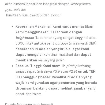
akan dimensi besar dan integrasi dengan
lighting
serta
pyrotechnics
.
Kualitas Visual
Outdoor
dan
Indoor
Kecerahan Maksimal:
Kami harus memastikan
kami menggunakan
LED screen
dengan
brightness
(kecerahan) yang sangat tinggi (di atas
5000 nits)
untuk event
outdoor
(misalnya di GBK).
Kecerahan
ini
adalah yang krusial
agar kami
dapat mengalahkan
sinar matahari dan
dapat
memberikan
visual
yang jernih.
Resolusi Tinggi:
Kami memilih
pitch pixel
yang
sangat rapat (misalnya P3.9 atau P2.9)
untuk
TEN
LED panggung besar
.
Resolusi
ini
adalah yang
wajib
kami gunakan
agar penonton
yang berada
di barisan
belakang
dapat melihat
gambar
yang
detail dan tajam.
Desain Panggung yang Inovatif