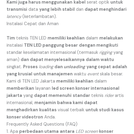
Kami juga harus menggunakan
kabel
serat optik
untuk
transmisi
data
yang lebih stabil
dan
dapat menghindari
latency
(keterlambatan).
Instalasi Cepat dan Aman
Tim
teknis TEN LED
memiliki keahlian
dalam
melakukan
instalasi
TEN LED panggung besar
dengan mengikuti
standar keselamatan internasional (termasuk
rigging
yang
aman)
dan dapat menyelesaikannya
dalam waktu
singkat.
Proses
loading
dan
unloading
yang cepat
adalah
yang krusial
untuk manajemen
waktu
event
skala besar.
Kami di TEN LED Jakarta
memiliki keahlian
dalam
memberikan
layanan
led screen konser internasional
jakarta
yang
dapat memenuhi
standar
teknis
rider
artis
internasional,
menjamin
bahwa kami dapat
menghadirkan
kualitas
visual terbaik
untuk studi kasus
konser videotron
Anda.
Frequently Asked Questions (FAQ)
1. Apa
perbedaan utama
antara
LED screen
konser