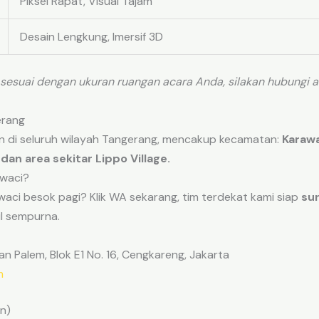
Piksel Rapat, Visual Tajam
Desain Lengkung, Imersif 3D
sesuai dengan ukuran ruangan acara Anda, silakan hubungi
erang
 di seluruh wilayah Tangerang, mencakup kecamatan:
Karawa
dan area sekitar Lippo Village.
awaci?
waci besok pagi? Klik WA sekarang, tim terdekat kami siap
sur
il sempurna.
 Palem, Blok E1 No. 16, Cengkareng, Jakarta
m
n)