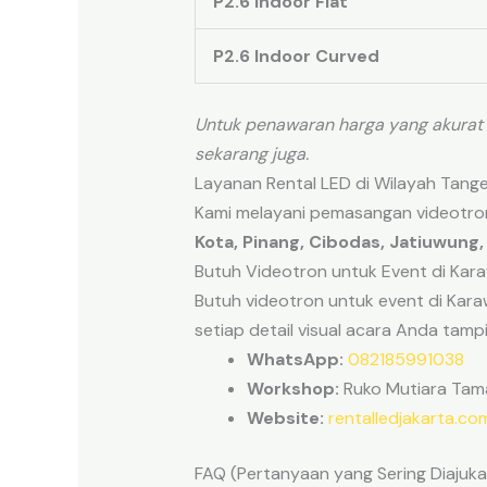
P2.6 Indoor Flat
P2.6 Indoor Curved
Untuk penawaran harga yang akurat 
sekarang juga.
Layanan Rental LED di Wilayah Tang
Kami melayani pemasangan videotron
Kota, Pinang, Cibodas, Jatiuwung, 
Butuh Videotron untuk Event di Kar
Butuh videotron untuk event di Kara
setiap detail visual acara Anda tamp
WhatsApp:
082185991038
Workshop:
Ruko Mutiara Taman
Website:
rentalledjakarta.co
FAQ (Pertanyaan yang Sering Diajuka