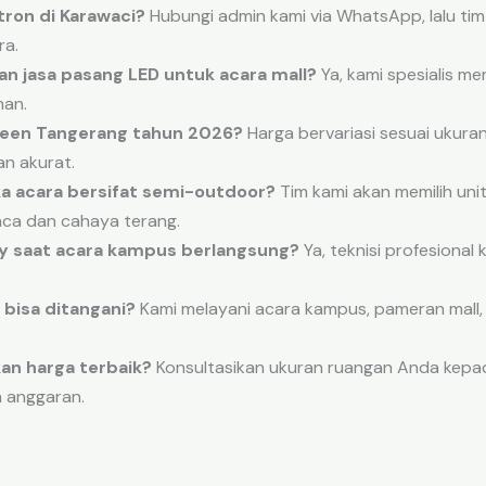
ron di Karawaci?
Hubungi admin kami via WhatsApp, lalu t
ra.
n jasa pasang LED untuk acara mall?
Ya, kami spesialis me
man.
creen Tangerang tahun 2026?
Harga bervariasi sesuai ukuran
n akurat.
ka acara bersifat semi-outdoor?
Tim kami akan memilih un
ca dan cahaya terang.
by saat acara kampus berlangsung?
Ya, teknisi profesional 
 bisa ditangani?
Kami melayani acara kampus, pameran mall, k
n harga terbaik?
Konsultasikan ukuran ruangan Anda kepa
 anggaran.