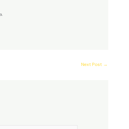
a.
Next Post
→