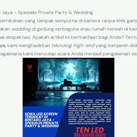
 Jaya – Spesialis Private Party & Wedding
rnikahan yang tampak sempurna di kamera tanpa efek gari
nakan
wedding
di gedung serbaguna atau rumah mewah di kaw
suai ekspektasi. Apakah artikel ini bermanfaat bagi Anda? Ten
aya
, kami menghadirkan teknologi
high-end
yang menjamin dok
 bagaimana kami menyulap acara Anda menjadi pengalaman visu