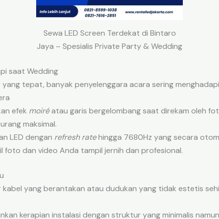
Sewa LED Screen Terdekat di Bintaro
Jaya – Spesialis Private Party & Wedding
api saat Wedding
ang tepat, banyak penyelenggara acara sering menghadapi b
era
kan efek
moiré
atau garis bergelombang saat direkam oleh fot
urang maksimal.
an LED dengan
refresh rate
hingga 7680Hz yang secara otoma
il foto dan video Anda tampil jernih dan profesional.
gu
r kabel yang berantakan atau dudukan yang tidak estetis seh
an kerapian instalasi dengan struktur yang minimalis namun