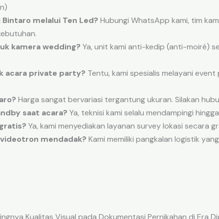
n)
 Bintaro melalui Ten Led?
Hubungi WhatsApp kami, tim kam
 kebutuhan.
ntuk kamera wedding?
Ya, unit kami anti-kedip (anti-moiré)
 acara private party?
Tentu, kami spesialis melayani event
aro?
Harga sangat bervariasi tergantung ukuran. Silakan hub
andby saat acara?
Ya, teknisi kami selalu mendampingi hingga
gratis?
Ya, kami menyediakan layanan survey lokasi secara grat
h videotron mendadak?
Kami memiliki pangkalan logistik ya
ingnya Kualitas Visual pada Dokumentasi Pernikahan di Era Dig